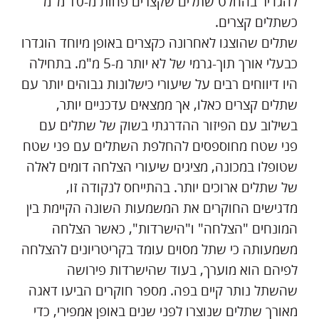
להגדיר בהחלט שתלים שקצרים פחות מ-10 מ"מ
כשתלים קצרים.
שתלים שהוצגו לאחרונה כקצרים באופן מיוחד הוגדרו
כבעלי אורך תוך-גרמי של לא יותר מ-5 מ"מ. בתחילה
היו דיווחים רבים על שיעורי כישלונות גבוהים יותר עם
שתלים קצרים כאלו, אך ממצאים עדכניים יותר,
בשילוב עם הפיזור ההדרגתי בשוק של שתלים עם
פני שטח מחוספסים להחלפת השתלים עם פני שטח
שטופלו במכונה, מציגים שיעורי הצלחה דומים לאלה
של שתלים ארוכים יותר. בהתייחס לנקודה זו,
מדגישים החוקרים את המשמעות השונה הקיימת בין
המונחים "הצלחה" ו"הישרדות", כאשר הצלחה
משמעותה כי שתל מסוים עומד בקריטריונים להצלחה
לפיהם הוא מוערך, בעוד שהישרדות פירושה
שהשתל נותר קיים בפה. מספר חוקרים הביעו דאגה
מאורך שתלים שנוצרו לפני שנים באופן אמפירי, כדי