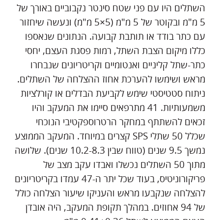
השתלים היו עם פני שטח סינטר נקבוביים באורך של
5 מ"מ ובקוטר של 5 מ"מ (5×5 מ"מ) ונעשה שיחזור
עם כתר בודד או תותבת קבועה. הנתונים שנאספו
כללו מיקום הצבת השתל, רמות פסגת העצם, יחסי
כתר-שתל קליניים ואנטומיים וקריטריונים שנבחרו
מראש ושימשו להערכת אחוז ההצלחה של השתלים.
ניתוח סטטיסטי שימש לקביעת הבדלים או קורלציות
משמעותיות. 41 מתרפאים סיימו את המעקב והיו
זכאים להשתתף במחקר הרטרוספקטיבי הנוכחי
שכלל 50 שתלי SPS קצרים במיוחד. המעקב הממוצע
נמשך 9.5 שנים (טווח שבין 10.2-8.3 שנים). שלושה
מתוך 50 השתלים נכשלו ואבדו עקב מצב של
פריקורוניטיס, בעוד שכל יתר ה-47 עמדו בקריטריונים
להצלחה שנקבעו מראש והעניקו שיעור הצלחה כולל
של 94 אחוזים. במהלך תקופת המעקב, היה אובדן