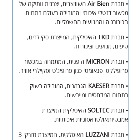
• חברת
Air Bien
השוויצרית, יצרנית וותיקה של
מכשור דנטלי איכותי והמובילה בעולם בתחום
הכירורגיה והמנועים
החשמליים.
• חברת
TKD
האיטלקית, המייצרת סקיילרים,
טיפים, מנועים
וצינורות.
• חברת
MICRON
היפנית, המתמחה במכשור
פרופילקטי
פנאומטי כגון פרופיג'ט וסקיילרי אוויר.
• חברת
KAESER
הגרמנית, המובילה בשוק
בתחום המדחסים ו
מייבשים.
• חברת
SOLTEC
האיטלקית המייצרת
אמבטיות
אולטראסוניות איכותיות.
• חברת
LUZZANI
האיטלקית, המייצרת מזרקי 3