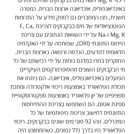
ריכוזי Mg, K ו-Na במים בבקבוקים שהינם זמינים
באינדיאנפוליס, אינדיאנה ארצות הברית. כמטרה
משנית, רצו המחברים גם לספק מידע על התרומות
הפוטנציאליות של מים בבקבוקים לצריכת F, Ca,
Mg, K ו-Na על ידי השוואת הנתונים עם צריכת
הייחוס התזונתי (DRI), שפותחה על ידי האקדמיה
הלאומית למדעים, הנדסה ורפואה בארצות הברית.
החוקרים בחרו במדגם נוחות על ידי רכישתם של כל
מי הבקבוקים השונים מהסופרמרקטים העיקריים
הפועלים באינדיאנפוליס, אינדיאנה. הם ניתחו את
תכולת הפלואוריד באמצעות ריכוזי אלקטרודה ומתכת
ספציפיים של יון פלואוריד באמצעות ספקטרוסקופיית
ספיגת אטום. הם השתמשו בצריכת ההתייחסות
התזונתית לחישוב צריכות היפותטיות של כל
המינרלים. זוהו 92 סוגי מים שונים בבקבוקים. ריכוזי
הפלואוריד היו בדרך כלל נמוכים, כשהממוצע היה