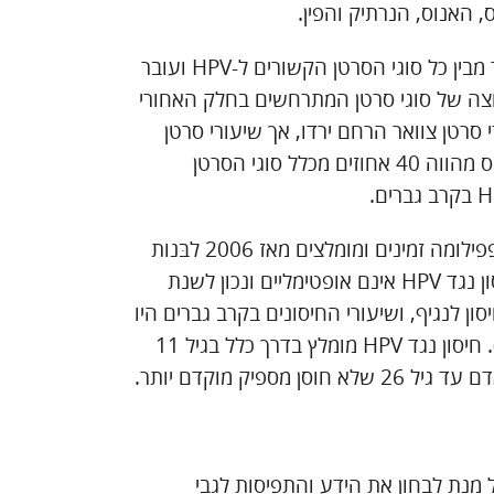
 האנוס, הנרתיק והפין.
סרטן האורופרינקס (OPC) הינו כיום סוג הסרטן השכיח ביותר מבין כל סוגי הסרטן הקשורים ל-HPV ועובר
 צוואר הרחם בארצות הברית. OPCs הם קבוצה של סוגי סרטן המתרחשים בחלק האחורי
 סרטן צוואר הרחם ירדו, אך שיעורי סרטן
האורופרינקס הקשורים ל-HPV היו בעלייה. סרטן האורופרינקס מהווה 40 אחוזים מכלל סוגי הסרטן
חיסוני HPV בטוחים ויעילים למניעת סרטן הקשורים לנגיף הפפילומה זמינים ומומלצים מאז 2006 לבּנות
ומ-2011 לבּנים. למרות יתרונות והמלצות ברורים, רמות החיסון נגד HPV אינם אופטימליים ונכון לשנת
זים מהמתבגרים בגילאי 13 עד 17 קיבלו חיסון לנגיף, ושיעורי החיסונים בקרב גברים היו
נמוכים יותר (51.8 אחוזים) מאשר בקרב נשים (56.8 אחוזים). חיסון נגד HPV מומלץ בדרך כלל בגיל 11
מנת לבחון את הידע והתפיסות לגבי