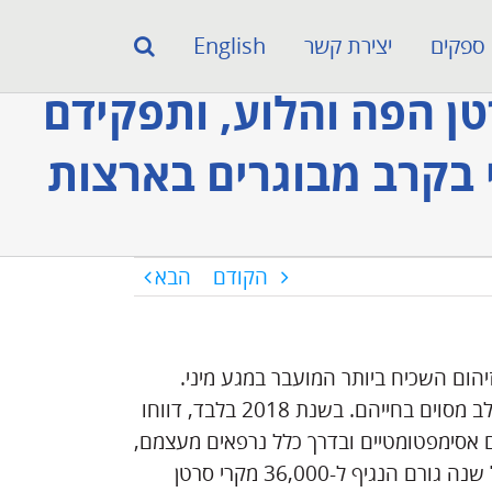
ספקים
יצירת קשר
English
טן הפה והלוע, ותפקידם
 בקרב מבוגרים בארצות
הקודם
הבא
מר, וירוס הפפילומה האנושי (HPV) הוא הזיהום השכיח ביותר המועבר במגע מיני.
כמעט כל הגברים והנשים הפעילים מינית נגועים ב-HPV בשלב מסוים בחייהם. בשנת 2018 בלבד, דווחו
 הזיהומים הללו הם אסימפטומטיים ובדרך כלל נרפאים מעצמם,
אנשים מסוימים עשויים לפתח יבלות אנו-גניטליות וסרטן. בכל שנה גורם הנגיף ל-36,000 מקרי סרטן