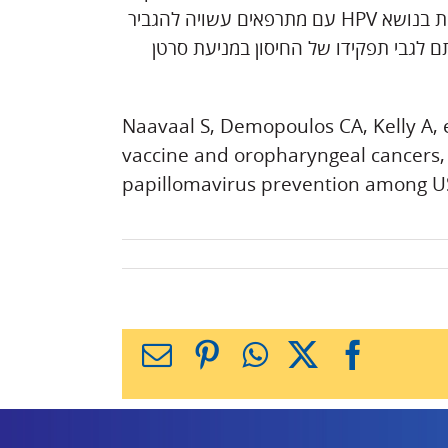
הן, כי המעורבות של נותני הטיפול של רפואת השיניים בשיחות בנושא HPV עם מתרפאים עשויה להגביר
 לגבי תפקידו של החיסון במניעת סרטן
Naavaal S, Demopoulos CA, Kelly A, 
vaccine and oropharyngeal cancers, 
papillomavirus prevention among US
X
Facebook
WhatsApp
Pinterest
כתובת
דואר
אלקטרוני