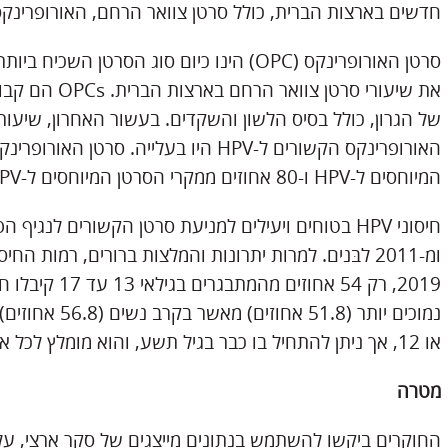
חדשים בארצות הברית, כולל סרטן צוואר הרחם, האורופרינקס,
את שיעורי סרטן
של הגרון, כולל בסיס הלשון והשקדים. בעשור האחרון, שיעורי
המיוחסים ל-HPV ו-80 אחוזים ממקרי הסרטן המיוחסים ל-HPV בקרב גברים.
2019, רק 54 אחו
או 12, אך ניתן להתחיל בו כבר בגיל תשע, והוא מומלץ לכל אדם עד גיל 26 שלא חוסן מספיק מוקדם יותר.
מטרה
החוקרים ביקשו להשתמש בנתונים מייצגים של סקר ארצי, על 