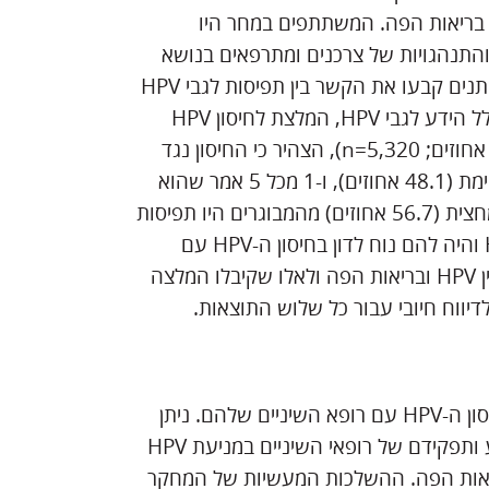
ן בריאות הפה. המשתתפים במחר היו
חוויות והתנהגויות של צרכנים ומתרפאים בנושא
בריאות הפה. מודלים של רגרסיה לוגיסטית תיאורית ורבת-משתנים קבעו את הקשר בין תפיסות לגבי HPV
לבין עמדות כלפי תפקידם של המטפלים ברפואת השיניים, כולל הידע לגבי HPV, המלצת לחיסון HPV
ומאפיינים סוציו-דמוגרפיים. אחד מכל שלושה מבוגרים (32.8 אחוזים; n=5,320), הצהיר כי החיסון נגד
HPV הינו חשוב מאוד, 1 מכל 2 אמר שהוא חשוב במידה מסוימת (48.1 אחוזים), ו-1 מכל 5 אמר שהוא
לא חשוב (19.1 אחוזים) במניעת סרטן הפה והגרון. ליותר ממחצית (56.7 אחוזים) מהמבוגרים היו תפיסות
חיוביות לגבי תפקידם של ספקי טיפולי השיניים בחינוך ל-HPV והיה להם נוח לדון בחיסון ה-HPV עם
מטפלים אלו (59.4 אחוזים). למבוגרים בעלי ידע על הקשר בין HPV ובריאות הפה ולאלו שקיבלו המלצה
לדעת המחברים, רוב המבוגרים חשים בנוח לדון ב-HPV ובחיסון ה-HPV עם רופא השיניים שלהם. ניתן
לשפר תפיסות לגבי חשיבות החיסון במניעת סרטן הפה והלוע ותפקידם של רופאי השיניים במניעת HPV
גדלת הידע של מבוגרים על הקשר בין HPV לבריאות הפה. ההשלכות המעשיות של המחקר