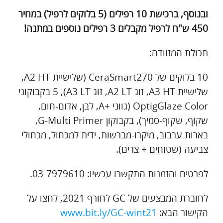
ובנוסף, ברכישת 10 רפילים (5 בלוקים לרפיל) במחיר
450 ש"ח לרפיל מקבלים 3 רפילים נוספים במתנה!
תכולת המזוודה:
10 בלוקים של CeraSmart270 (שלישיית A2 HT,
שלישיית A3 HT, זוג A2 LT, זוג A3 LT), 5 בקבוקוני
OptigGlaze Color (גווני +A, לבן, אדום-חום,
שקוף, שקוף-סמיך), בקבוקון G-Multi Primer,
בארות ערבוב, מיקרו-מברשות, ידית למכחול, מכחולי
צביעה (שטוחים + צרים).
לפרטים והזמנות התקשרו עכשיו: 03-7979610.
לחוברת המבצעים של GC לחורף 2021, לחצו על
הקישור הבא:
www.bit.ly/GC-wint21