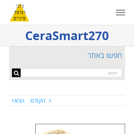
לג
תוכן
CeraSmart270
חפשו באתר
חיפוש...
הקודם
הבא