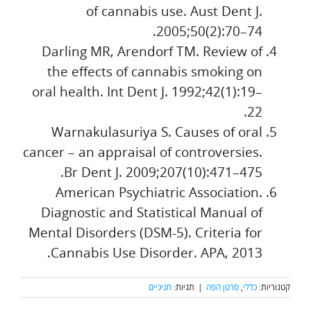
of cannabis use. Aust Dent J.
2005;50(2):70–74.
Darling MR, Arendorf TM. Review of
the effects of cannabis smoking on
oral health. Int Dent J. 1992;42(1):19–
22.
Warnakulasuriya S. Causes of oral
cancer – an appraisal of controversies.
Br Dent J. 2009;207(10):471–475.
American Psychiatric Association.
Diagnostic and Statistical Manual of
Mental Disorders (DSM-5). Criteria for
Cannabis Use Disorder. APA, 2013.
קטגוריות:
כללי
,
סרטן הפה
|
תגיות:
חניכיים