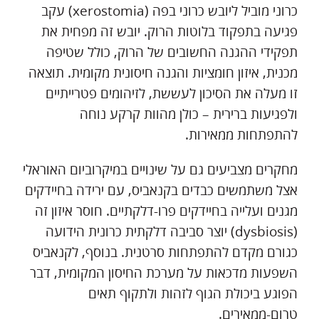
כרוני מוביל ליובש כרוני בפה (xerostomia) עקב
פגיעה בתפקוד בלוטות הרוק. יובש זה מפחית את
תפקידי ההגנה החשובים של הרוק, כולל שטיפה
מכנית, איזון חומציות והגנה חיסונית מקומית. תוצאה
זו מעלה את הסיכון לעששת, לזיהומים פטרייתיים
ולפגיעות ברירית – כולן מהוות קרקע נוחה
להתפתחות ממאירות.
מחקרים מצביעים גם על שינויים במיקרוביום האוראלי
אצל משתמשים כבדים בקנאביס, עם ירידה בחיידקים
מגנים ועלייה בחיידקים פרו-דלקתיים. חוסר איזון זה
(dysbiosis) יוצר סביבה דלקתית כרונית הידועה
כגורם מקדם להתפתחות סרטנית. בנוסף, לקנאביס
השפעות מדכאות על מערכת החיסון המקומית, דבר
הפוגע ביכולת הגוף לזהות ולתקוף תאים
טרום-ממאירים.