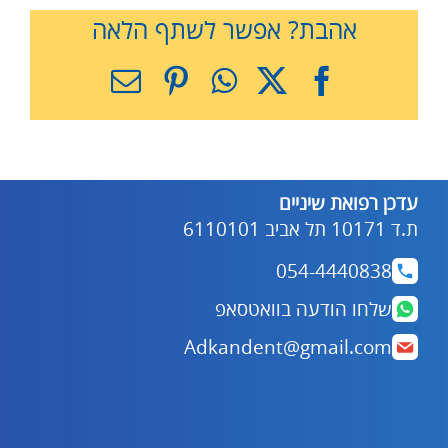
אהבת? אפשר לשתף הלאה
X
Facebook
WhatsApp
Pinterest
כתובת
דואר
אלקטרוני
עדכן רפואת שיניים
ת.ד 10171 תל אביב 6110101
054-4440838
שלחו הודעה בוואטסאפ
Adkandent@gmail.com