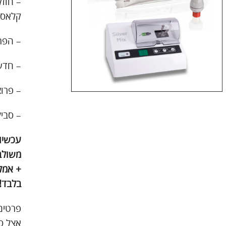
קלאס-5.
– הפר
– חדש
– פרוצ
– סביל
משולב
+ אמל
בלבד!
פרטים 
אצל סוכני GC ובטלפו