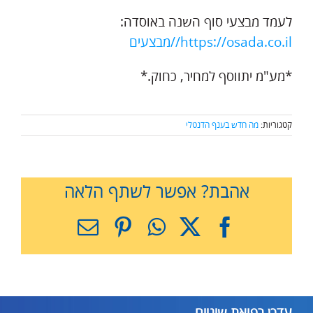
לעמד מבצעי סוף השנה באוסדה:
https://osada.co.il//מבצעים
*מע"מ יתווסף למחיר, כחוק.*
קטגוריות:
מה חדש בענף הדנטלי
אהבת? אפשר לשתף הלאה
X
Facebook
WhatsApp
Pinterest
כתובת
דואר
אלקטרוני
עדכן רפואת שיניים