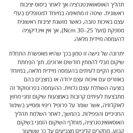
תהליך האוסאואינטגרציה אך לאחר ביסוס יציבות
ראשונית. שיטה זו מתאימה במיוחד למטופלים בעלי
עצם באיכות טובה, כאשר מושגת יציבות ראשונית
מספקת (מעל 25–30 Ncm), אך אין אינדיקציה
להעמסה מיידית מלאה.
יתרונה של גישה זו טמון בכך שהיא מאפשרת התחלת
שיקום מבלי להמתין חודשים ארוכים, תוך הפחתת
הסיכון הקיים לעיתים בהעמסה מיידית מלאה, במיוחד
באזורים עם איכות עצם ירודה או במצבים בהם
בוצעה השתלת עצם נלווית. ההעמסה בפרוטוקול זה
מתבצעת לעיתים קרובות באמצעות שיקום זמני מחוץ
לאוקלוזיה, אשר שומר על פרופיל ריפוי ומסייע בשימור
החניכיים והפפילות. בהמשך, לאחר השלמת תהליך
האוסאואינטגרציה, מוחלף השיקום הזמני בשיקום
קבוע. מחקרים קליניים מצביעים על כך ששיעור