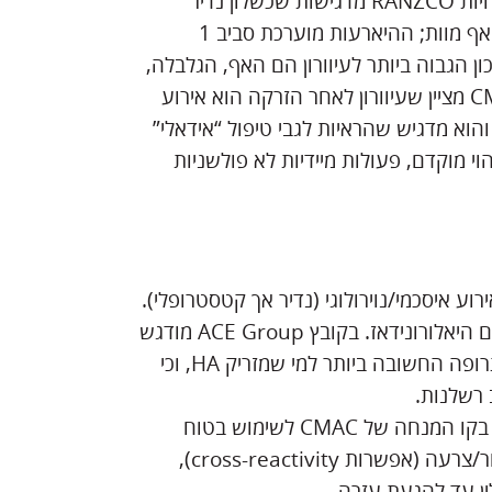
נראה”, אלא “מה הסיכון לרקמה/לעין/למערכת העצבים”. הנחיות RANZCO מדגישות שכשלון נדיר
במיוחד אך אפשרי של הזרקות פילרים הוא עיוורון, לצד שבץ ואף מוות; ההיארעות מוערכת סביב 1
עלי הסיכון הגבוה ביותר לעיוורון הם האף, הגלבלה,
המצח וקפלי הנאזולביאלי. במקביל, מסמך קונצנזוס של CMAC מציין שעיוורון לאחר הזרקה הוא אירוע
והוא מדגיש שהראיות לגבי טיפול “אידאלי”
וי מוקדם, פעולות מיידיות לא פולשניות
2). להיות ערוכים עם תרופות ופרוטוקולים כתובים, ובעיקר עם היאלורונידאז. בקובץ ACE Group מודגש
שהיאלורונידאז, אף שהוא off-label לסיבוכי פילרים, הוא התרופה החשובה ביותר למי שמזריק HA, וכי
 רשלנות.
3). להבין סיכונים של היאלורונידאז עצמו (נדירים אך קיימים): בקו המנחה של CMAC לשימוש בטוח
בהיאלורונידאז מודגשת חשיבות תשאול אלרגיה לעקיצות דבור/צרעה (אפשרות cross-reactivity),
ין עד להגעת עזרה.