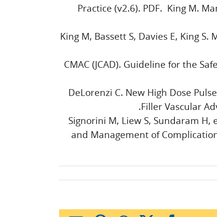
Practice (v2.6). PDF. King M. M
King M, Bassett S, Davies E, King S
CMAC (JCAD). Guideline for the Saf
DeLorenzi C. New High Dose Pulse
Filler Vascular Ad
Signorini M, Liew S, Sundaram H, 
and Management of Complications 