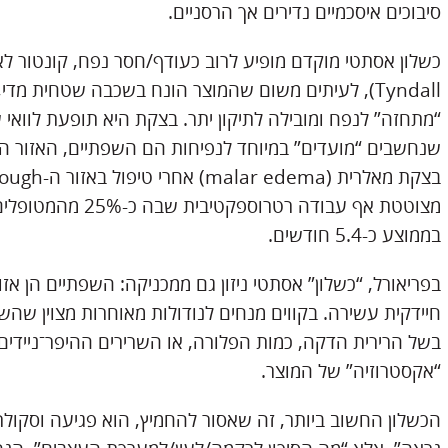
סיבוכים איסכמיים נדירים אך הרסניים.
כשלון אסתטי מוקדם מופיע לרוב כעודף/חסר נפח, קונטור לא ט
Tyndall), לעיתים משום שהמוצר הונח בשכבה שטחית 
“מתחזה” לנפח ומובילה לתיקון יתר. בצקת היא תופעת לוואי 
שנחשבים “מועדים” במיוחד לנפיחות הם השפתיים, האזור הפר
מצוטטת אף עבודה רט
בממוצע כ-5.4 חודשים.
בפריאורל, “כשלון” אסתטי ניזון גם ממכניקה: השפתיים הן אזו
חיידקית עשירה. בקווים מנחים לנודולות מאוחרות מצוין שהשפ
“אקסטרוזיה” של המוצר.
הכשלון החשוב ביותר, זה שאסור להחמיץ, הוא פגיעה וסקולר