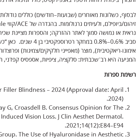
לבסוף, כשלונות מאוחרים (שבועות–חודשים) כוללים נודולות
נראית או נמושה סמוך לאתר ההזרקה; והספרות מציינת שכיחו
סביב 0.6%–0.8% במחקר רטר
אימונו-ריאקטיבית), מוצר (מאפייני חלקיקים/צמיגות) ופרוצדו
המניעה היא רב־שכבתית: סלקציה, ציפיות, אספסיס קפדני, תי
רשימת ספרות
iller Blindness – 2024 (Approval date: April
2024).
ay G, Croasdell B. Consensus Opinion for The
 Induced Vision Loss. J Clin Aesthet Dermatol.
2021;14(12):E84–E94.
Group. The Use of Hyaluronidase in Aesthetic