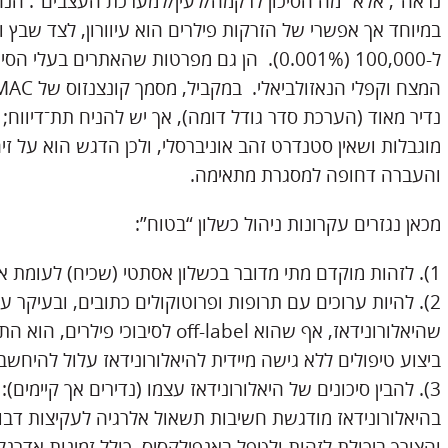
ל-100,000 (0.001%). הן גם מפרטות שהאתרים ב
נדיר מאוד (הערכת סדר גודל דומה), אך יש להניח תת־דיווח; 
מוגבלות ושאין סטנדרט זהב אוניברסלי, ולכן הדגש הוא על זיה
והעברה דחופה למסגרת מתאימה.
מכאן נגזרים עקרונות ניהול כשלון “בטוח”:
1). לזהות מוקדם מתי מדובר בכשלון אסתטי (שכיח) לעומת אירוע איסכמי/נוירולוגי (נדיר אך קטסטרופלי).
ביצוע טיפולים ללא גישה מיידית להיאלורונידאז עלול להיחשב
והצורך ביכולת לזהות ולטפל באנפילקסיס, כולל זמינות אדרנל