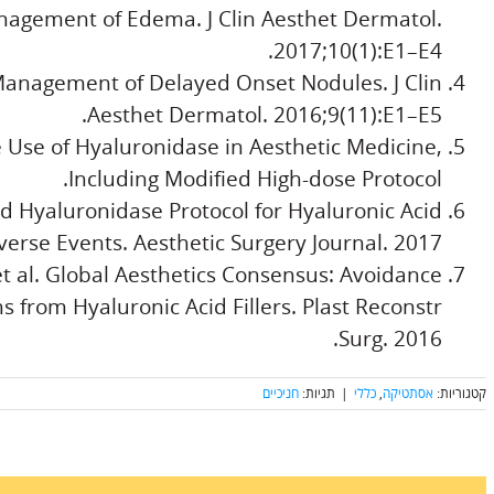
anagement of Edema. J Clin Aesthet Dermatol.
2017;10(1):E1–E4.
. Management of Delayed Onset Nodules. J Clin
Aesthet Dermatol. 2016;9(11):E1–E5.
e Use of Hyaluronidase in Aesthetic Medicine,
Including Modified High-dose Protocol.
d Hyaluronidase Protocol for Hyaluronic Acid
verse Events. Aesthetic Surgery Journal. 2017.
et al. Global Aesthetics Consensus: Avoidance
from Hyaluronic Acid Fillers. Plast Reconstr
Surg. 2016.
קטגוריות:
אסתטיקה
,
כללי
|
תגיות:
חניכיים