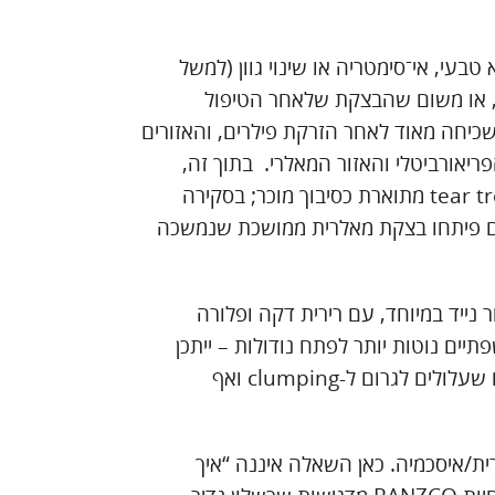
בעי, אי־סימטריה או שינוי גוון (למשל
מדי, או משום שהבצקת שלאחר הטיפול
שכיחה מאוד לאחר הזרקת פילרים, והאזורים
יאורביטלי והאזור המאלרי. בתוך זה,
בצקת מאלרית (malar edema) אחרי טיפול באזור ה-tear trough מתוארת כסיבוך מוכר; בסקירה
רוספקטיבית שבה כ-25% מהמטופלים פיתחו בצקת מאלרית ממושכת שנמשכה
ר נייד במיוחד, עם רירית דקה ופלורה
תיים נוטות יותר לפתח נודולות – ייתכן
בשל הרירית הדקה, כמות הפלורה, או השרירים ההיפר־ניידים שעלולים לגרום ל-clumping ואף
ית/איסכמיה. כאן השאלה איננה “איך