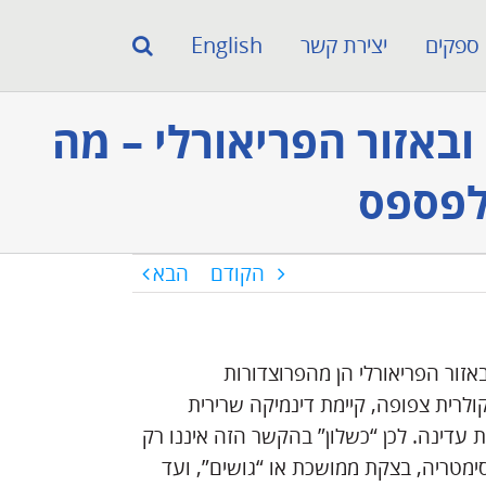
ספקים
יצירת קשר
English
באזור הפריאורלי – מה
 לפספס
הקודם
הבא
 חומצה היאלורונית (HA) במרכז הפנים (midface) ובאזור הפריאורלי הן מהפרוצדורות
ולרית צפופה, קיימת דינמיקה שרירית
 עדינה. לכן “כשלון” בהקשר הזה איננו רק
מטריה, בצקת ממושכת או “גושים”, ועד