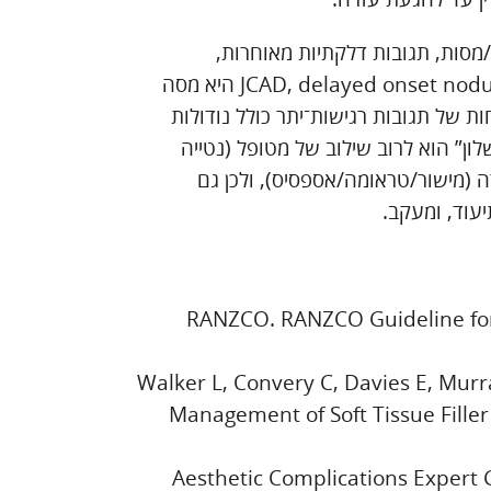
/מסות, תגובות דלקתיות מאוחרות,
זיהום/ביופילם, ולעיתים גרנולומות. בהגדרה של ACE/קווי JCAD, delayed onset nodule היא מסה
ת של תגובות רגישות־יתר כולל נודולות
וספקטיבי בן 4 שנים. כאן “כשלון” הוא לרוב שילוב של מטופל (נטייה
רה (מישור/טראומה/אספסיס), ולכן גם
עוד, ומעקב.
RANZCO. RANZCO Guideline for F
Walker L, Convery C, Davies E, Murr
Management of Soft Tissue Filler
Aesthetic Complications Expert 