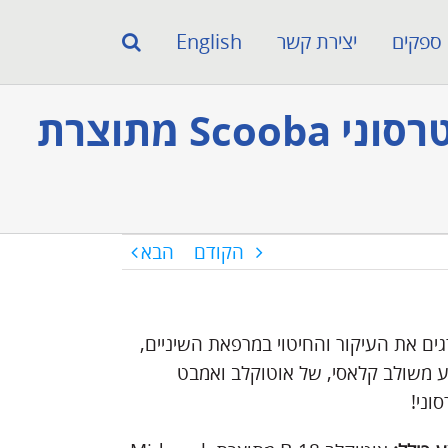
ספקים
יצירת קשר
English
אוטוקלב B-18 מתוצרת Midmark + האמבט האולטרסוני Scooba מתוצרת
הקודם
הבא
ים את העיקור והחיטוי במרפאת השיניים,
 משולב קלאסי, של אוטוקלב ואמבט
וני!