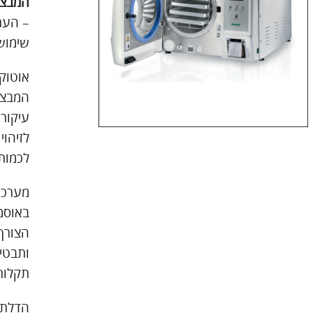
המבצע
– העת
שימוש
המבצע
עיקור 
לזיהוי
לכמות
מערכת
באוסמ
הצורך 
ותבטי
תקלות
הדלת 