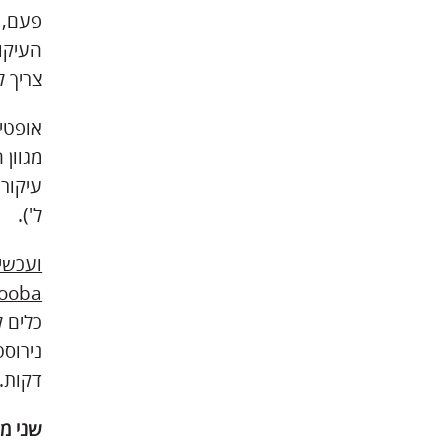
פעם, 
העיקו
צריך ל
מגוון 
ל').
ועכשי
ooba
כלים ל
דקות.