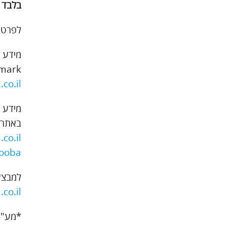
בלבד (במק
לפרטים נוס
Midmark בא
osada.co.il
באתר 
cooba
למבצעי 
a.co.il
*מע"מ 