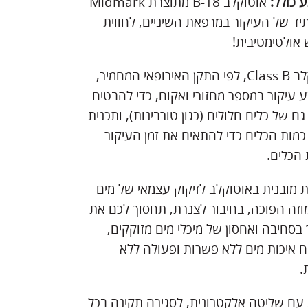
 כולל:
אוטוקלב
B-18
מתוצרת
Midmark
יד של העיקור במרפאת השיניים, לחווית
 אולטימטיבית!
אוטוקלב Class B, לפי התקן האירופאי המחמיר,
 עיקור במספר מחזורי ואקום, כדי להבטיח
גם של כלים חלולים (כגון טורבינות), ותכנית
 כמות הכלים כדי להתאים את זמן העיקור
 הכלים.
 מובנית באוטוקלב לזיקוק עצמאי של מים
וזה הפוכה, בחיבור לצנרת, תחסוך לכם את
בסחיבה ואחסון של מיכלי מים מזוקקים,
ח איכות מים ללא פשרות ופעולה ללא
.
עם שליטה אלקטרונית, לסגירה תקינה בכל