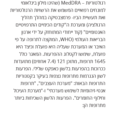
רגולטוריות – MedDRA (שהינו מילון בינלאומי
למונחים רפואיים המשמש את הרשויות הרגולטוריות
ואת תעשיית הביו- פרמצבטיקה במהלך תהליך
הרגולציה) ומערכת ה"קודים הכימיים התרפויטיים
האנטומיים" (קוד ייחודי המתוחזק על ידי ארגון
הבריאות העולמי (WHO, המוקצה לתרופה על פי
האיבר או המערכת שעליה היא פועלת וכיצד היא
פועלת, שימשו לקטלוג ההפרעות. המאגר כולל
1645 תרופות, מתוכן 121 (7.4 אחוזים) מתועדות
ככרוכות בהפרעות בלשון כאפקט שלילי. הפרעות
לשון הנגרמות מתרופות נצפות בעיקר בקטגוריות
התרופות הבאות: "מערכת העצבים", "תרופות
אנטי-זיהומיות לשימוש מערכתי" ו-"מערכת העיכול
וחילוף החומרים". הפרעות הלשון השכיחות ביותר
מתרופות הן: