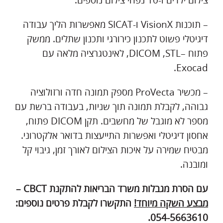
צילום ילדים ו-10 נפחי צילום נוספים.
– תוכנות VisionX ו-SICAT מאפשרות הליך עבודה
דיגיטלי פשוט לתכנון כירורגי ותכנון שתלים. ממשק
פתוח –DICOM ,STL, לאינטגרציה מלאה עם
Exocad.
– מכשיר ProVecta מספק תמונה חדה ורזולוציה
גבוהה, לקבלת תמונה תוך שניות, בעבודה ברשת עם
מספר לא מוגבל של מחשבים. תקן DICOM פתוח,
אחסון דיגיטלי ואפשרות התייעצות בדואר אלקטרוני.
מבטיח שמירה על איכות הצילום לאורך זמן, גיבוי קל
ומובנה.
עם הסרת מגבלות משרד הבריאות להתקנת
CBCT
–
מבצע השקה מיוחד!
התקשרו לקבלת פרטים נוספים:
054-5663610.