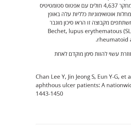
הסיכוןHR) ) לפיתוח מחלות אוטואימוניות. בסך הכול נכללו במחקר 4,637 חולים עם אפטוס סטומטיטיס
בול ממחלות אוטואימוניות כלליות עלה באופן
תתפים מקבוצה זו הראו סיכון מוגבר
Bechet, lupus erythematous (SLE), ank,
זרת עשוי להוות סימן מוקדם לאחת
Chan Lee Y, Jin Jeong S, Eun Y-G, et
aphthous ulcer patients: A nationwi
1443-1450