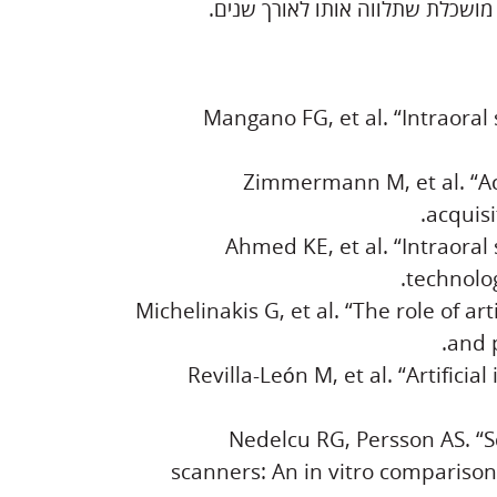
Mangano FG, et al. “Intraoral 
Zimmermann M, et al. “Acc
acquisi
Ahmed KE, et al. “Intraoral 
technolog
Michelinakis G, et al. “The role of art
and p
Revilla-León M, et al. “Artificia
Nedelcu RG, Persson AS. “S
scanners: An in vitro comparison