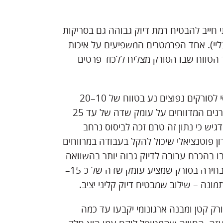
י חייב להבטיח רמת דיוק גבוהה גם בסריקות
נליי). אחד הפרמטרים המשפיעים על איכות
השדה (Depth of Field, DOF) – כלומר הטווח שבו הסורק מצליח ללכוד פרטים
המחקרים האקדמיים העדכניים מדגימים כי עומק שדה טיפוסי לסורקים נפוצים נע בטווח של 10–20
מ״מ, המספק מענה טוב לרוב הסיטואציות הקליניות. ישנם יצרנים המדווחים על עומק שדה של עד 25
גיש כי נתון זה טרם זכה לביסוס נרחב
רון פוטנציאלי שיכול להקל בעבודה במרווחים
בו בהכרח ערובה לדיוק גבוה יותר בהשוואה
לסורק איכותי עם DOF קצר יותר. למעשה, האיזון הנכון הוא בחירה בסורק שמציע עומק שדה של כ־15–
רק קטן ומבנה ארגונומי יקבעו עד כמה