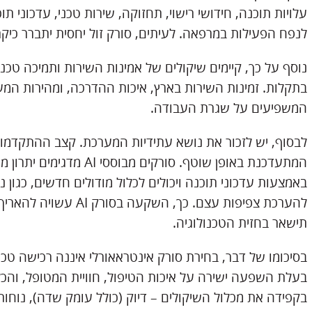
לנפח הפעילות במרפאה. לעיתים, סורק זול יחסית יתברר כיקר
נוסף על כך, קיימים שיקולים של אמינות השירות ותמיכה טכנ
בתקלות. זמינות השירות בארץ, איכות ההדרכה, ומהירות המ
המשפיעים על שגרת העבודה.
לבסוף, יש לזכור את נושא עתידיות המערכת. קצב ההתקדמות
המתעדכנת באופן שוטף. סורק
באמצעות עדכוני תוכנה ויכולים לכלול מודולים חדשים, כגון ני
להערכת צפיפות עצם. כך, 
תישאר בחזית הטכנולוגיה.
בסיכומו של דבר, בחירת סורק אינטראאורלי איננה רכישה טכ
בעלת השפעה ישירה על איכות הטיפול, חוויית המטופל, והכ
בקפידה את מכלול השיקולים – דיוק (כולל עומק שדה), נוחות,