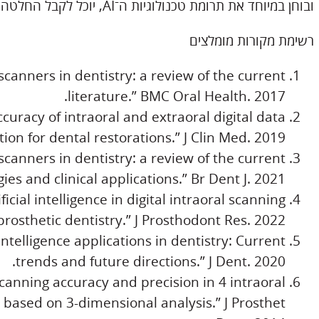
ובוחן במיוחד את תרומת טכנולוגיות ה־AI, יוכל לקבל החלטה מושכלת שתלווה אותו לאורך שנים.
רשימת מקורות מומלצים
scanners in dentistry: a review of the current
literature.” BMC Oral Health. 2017.
uracy of intraoral and extraoral digital data
tion for dental restorations.” J Clin Med. 2019.
scanners in dentistry: a review of the current
ies and clinical applications.” Br Dent J. 2021.
ificial intelligence in digital intraoral scanning
rosthetic dentistry.” J Prosthodont Res. 2022.
l intelligence applications in dentistry: Current
trends and future directions.” J Dent. 2020.
canning accuracy and precision in 4 intraoral
 based on 3-dimensional analysis.” J Prosthet