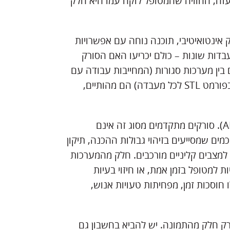
עזה, החוויה שהמטופל לוקח עמו היא חלק
אינטואיטיבי, תוכנה נוחה עם אפשרויות
ויכולת אינטגרציה חלקה עם מערכות CAD/CAM ומעבדות שונות – כולם יכריעו האם הסורק
ין מערכות סגורות (המחייבות עבודה עם
יצרן יחיד) לבין מערכות פתוחות (שמאפשרות שליחת קבצים בפורמט STL לכל מעבדה) הם מהותיים,
כאן נכנסים לתמונה סורקים עם טכנולוגיית בינה מלאכותית (AI). סורקים מתקדמים מסוג זה אינם
ים שמסייעים בזיהוי גבולות ההכנה, תיקון
מצבים קליניים מורכבים. חלק מהמערכות
ת למטופל בזמן אמת, או חיזוי בעיות
 חוסכות זמן, מפחיתות טעויות אנוש,
 רק חלק מהתמונה. יש להביא בחשבון גם