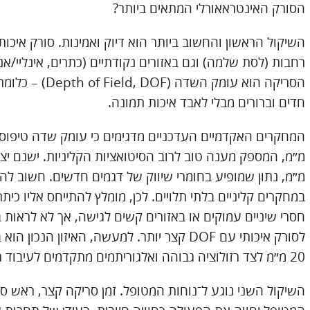
הסורק האינטראאורלי המתאים ביותר?
השיקול הראשון והחשוב ביותר הוא דיוק ואמינות. סורק איכות
רחבות (לסת שלמה) וגם באזורים נקודתיים (כתרים, אינליי/א
הסריקה הוא עומק 
חדים וברורים מבלי לאבד איכות תמונה.
מ״מ, נתון שמופיע בחומרי שיווק של דגמים חדשים. חשוב להד
במחקרים קליניים בלתי תלויים. לכן, מומלץ להתייחס אליו כית
חסרי שיניים עמוקים או באזורים קשים לגישה, אך לא לראות 
20 מ״מ לצד רזולוציה גבוהה ואלגוריתמים מתקדמים לעיבוד תמונה – שילוב שמבטיח דיוק קליני יציב.
השיקול השני נוגע ל־נוחות המטופל. זמן סריקה קצר, ראש סו