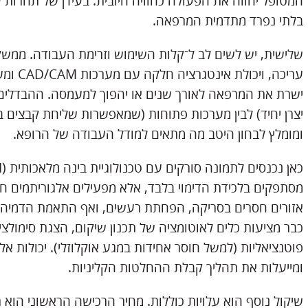
המטופל יחווה את הפעולה כחוויה חיובית. בעידן של תחרות 
בלתי נפרד מתדמית המרפאה.
שלישית, יש לשים לב ל־קלות השימוש וזרימת העבודה. ממשק 
עריכה, 
ישרת את המרפאה לאורך שנים או יהפוך למעמסה. ההבדלים ב
ומומלץ לבחון היטב מה מתאים למודל העבודה של הרופא.
מסתפקים בלכידת הדימוי בלבד, אלא מפעילים אלגוריתמים חכמ
אזורים חסרים בסריקה, הפחתת רעשים, ואף התאמת הדמיה ל
כבר מציעות כלים לאוטומציה של תכנון שיקום, הצגת סימולציו
פוטנציאליות (למשל חוסר אחידות במגע אוקלוזלי). יכולות אלו
ומייעלות את תהליך קבלת ההחלטות הקליניות.
שיקול נוסף הוא עלויות כוללות. מחיר הרכישה הראשוני הוא