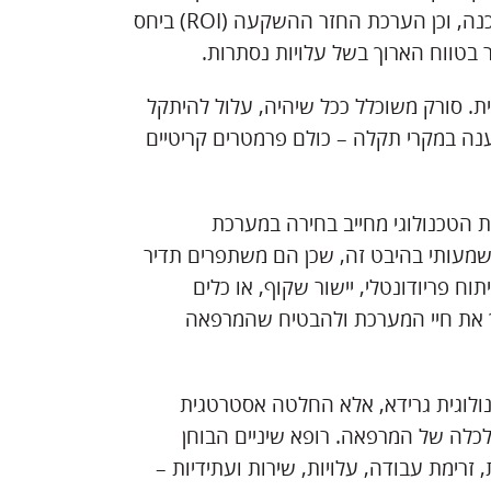
עלויות תוכנה, חידושי רישוי, תחזוקה, שירות טכני, עדכוני תוכנה, וכן הערכת החזר ההשקעה (ROI) ביחס
 בטווח הארוך בשל עלויות נסתרות.
ית. סורק משוכלל ככל שיהיה, עלול להיתקל
ענה במקרי תקלה – כולם פרמטרים קריטיים
 הטכנולוגי מחייב בחירה במערכת
ים מבוססי AI מדגימים יתרון משמעותי בהיבט זה, שכן הם משתפרים תדיר
תוח פריודונטלי, יישור שקוף, או כלים
השקעה בסורק AI עשויה להאריך את חיי המערכת ולהבטיח שהמרפאה
נולוגית גרידא, אלא החלטה אסטרטגית
לכלה של המרפאה. רופא שיניים הבוחן
 זרימת עבודה, עלויות, שירות ועתידיות –