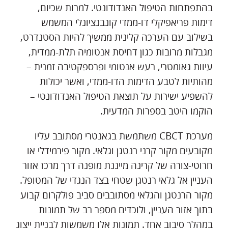
בהתפתחות הטיפול האנדודונטי. למרות שכיום,
דימות פריאפיקלי דו-ממדי קונבנציונלי המשמש
בשילוב עם הערכה קלינית ממשיך להיות הסטנדרט,
מגבלות מרובות כגון דחיסת אנטומיה תלת-ממדית,
עיוות גאומטרי, רעש אנטומי ופרספקטיבה זמנית –
מהותיות לטבע הדימות הדו-ממדי, ואשר יכולות
להשפיע ישירות על תוצאת הטיפול האנדודונטי –
הוקמו היטב בספרות המדעית.
מערכת CBCT משתמשת בגאנטרי מסתובב עליו
מקובעים מקור קרני רנטגן וגלאי. מקור פירמידלי או
חרוטי-צורה של קרינה מייננת מופנה דרך מרכז אזור
העניין אל גלאי רנטגן שטחי בצד הנגדי של המטופל.
מקור הרנטגן והגלאי מסתובבים סביב פולקרום קבוע
בתוך אזור העניין, ולוכדים מספר רב של תמונות
במהלך סיבוב אחד. תמונות אלו משמשות לבניית ייצוג