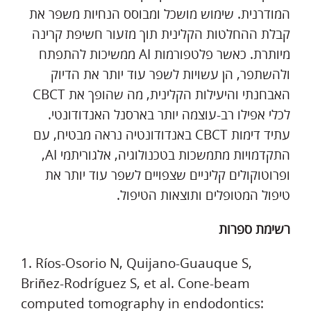
המודרנית. שימוש מושכל ומבוסס הנחיות משפר את
קבלת ההחלטות הקלינית תוך מזעור חשיפת קרינה
מיותרת. כאשר פלטפורמות AI ממשיכות להתפתח
ולהשתפר, הן עשויות לשפר עוד יותר את הדיוק
האבחנתי והיעילות הקלינית, מה שהופך את CBCT
לכלי אפילו רב-עוצמה יותר בארסנל האנדודונטי.
עתיד דימות CBCT באנדודונטיה נראה מבטיח, עם
התקדמויות מתמשכות בטכנולוגיה, אלגוריתמי AI,
ופרוטוקולים קליניים שצפויים לשפר עוד יותר את
טיפול המטופלים ותוצאות הטיפול.
רשימת ספרות
1. Ríos-Osorio N, Quijano-Guauque S,
Briñez-Rodríguez S, et al. Cone-beam
computed tomography in endodontics: