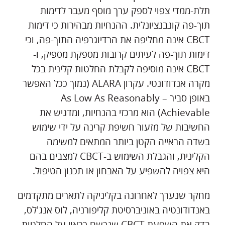
תלת-ממדי צפוי לספק ערך מוסף מעבר לדימות
תוך-פה קונבנציונלית. ההנחיות מבהירות כי דימות
CBCT אינה מחליפה את הרדיוגרפיה התוך-פה, וכי
דימות תוך-פה לעיתים קרובות מספקת מספיק, ו-
CBCT אינה מוסיפה לקבלת החלטות קלינית בכל
מקרה אנדודונטי. עקרון ALARA (נמוך ככל האפשר
באופן סביר – As Low As Reasonably
Achievable) הוא מרכזי בהנחיות, ומדגיש את
החשיבות של מזעור חשיפת קרינה על ידי שימוש
בשדה הראייה הקטן ביותר המתאים למשימה
הקלינית, והגבלת השימוש ב-CBCT למצבים בהם
היא צפויה להשפיע על האבחון או תכנון הטיפול.
מחקר שנערך לאחרונה בקליניקה לתארים מתקדמים
באנדודונטיה באוניברסיטת קליפורניה, לוס אנג'לס,
בדק את השפעת CBCT שנרשם כראוי על החלטות