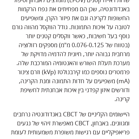
שדות ראייה קטנים (LFOV) מומלצים לאבחון וטיפול
באנדודונטיה, שכן הם מפחיתים את נפח הרקמות
החשופות לקרינה וגם את פיזור הקרן, ומשפיעים
לטובה על איכות התמונות. גודל הווקסל מהווה גורם
נוסף בעל חשיבות, כאשר ווקסלים קטנים יותר
(בטווח של 0.076-0.125 מ"מ) מספקים רזולוציה
מרחבית גבוהה יותר, חיונית להדמיה מדויקת של
מערכת תעלת השורש והאנטומיה המורכבת שלה.
פרמטרים נוספים כמו קירבנולטז (kVp) וזרם צינור
(mA) משפיעים על חדות התמונה ומנת הקרינה,
ודורשים איזון קפדני בין איכות אבחנתית לחשיפת
קרינה.
היישומים הקליניים של CBCT באנדודונטיה נרחבים
ומגוונים. באבחון, CBCT מאפשרת זיהוי של נגעים
פריאפיקליים עם רגישות משופרת משמעותית לעומת