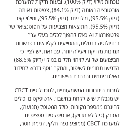
נוכחות מילוי (דיוק 100%), ובעות חזקות להערכת
אובטורציה נאותה (דיוק 84.1%), צפיפות נאותה
(דיוק 95.5%), מילוי יתר (דיוק 95.5%), ומילוי קצר
(דיוק 95.5%). התוצאות מצביעות על הפוטנציאל של
פלטפורמות AI כאלו להפוך לכלים בעלי ערך
ברדיולוגיה דנטלית, המסייעים לקלינאים בפרשנות
תמונות מדויקת ויעילה יותר. עם זאת, יש לציין כי
הביצועים של AI לזיהוי חללים במילוי (דיוק 88.6%)
הדגישו תחומים לשיפור, ומחקר נוסף נדרש לחידוד
האלגוריתמים והרחבת היישומים.
למרות היתרונות המשמעותיים, לטכנולוגיית CBCT
יש מגבלות שיש לקחת בחשבון. ארטיפקטים יכולים
להיגרם ממספר מקורות, כולל המטופל (תנועה),
הסורק (כיול לא מדויק), ארטיפקטים ספציפיים
למערכת CBCT (ממוצע נפח חלקי, דגימת חסר,