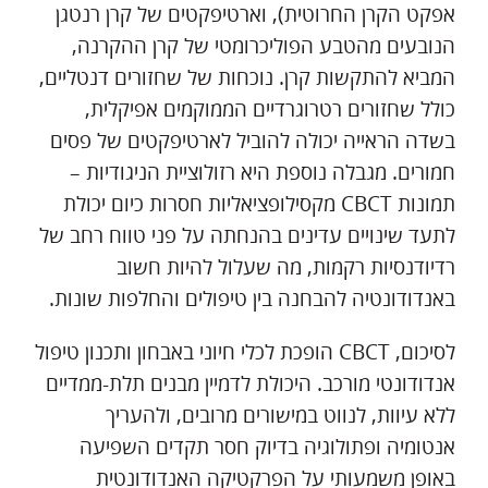
אפקט הקרן החרוטית), וארטיפקטים של קרן רנטגן
הנובעים מהטבע הפוליכרומטי של קרן ההקרנה,
המביא להתקשות קרן. נוכחות של שחזורים דנטליים,
כולל שחזורים רטרוגרדיים הממוקמים אפיקלית,
בשדה הראייה יכולה להוביל לארטיפקטים של פסים
חמורים. מגבלה נוספת היא רזולוציית הניגודיות –
תמונות CBCT מקסילופציאליות חסרות כיום יכולת
לתעד שינויים עדינים בהנחתה על פני טווח רחב של
רדיודנסיות רקמות, מה שעלול להיות חשוב
באנדודונטיה להבחנה בין טיפולים והחלפות שונות.
לסיכום, CBCT הופכת לכלי חיוני באבחון ותכנון טיפול
אנדודונטי מורכב. היכולת לדמיין מבנים תלת-ממדיים
ללא עיוות, לנווט במישורים מרובים, ולהעריך
אנטומיה ופתולוגיה בדיוק חסר תקדים השפיעה
באופן משמעותי על הפרקטיקה האנדודונטית