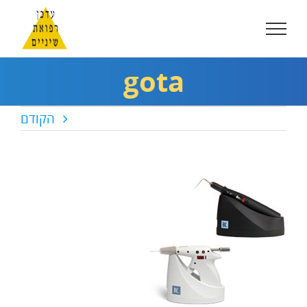
לג
תוכן
gota
הקודם