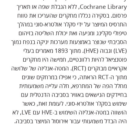
Cochrane Library, ללא הגבלת שפה או תאריך
פרסום. בסקירה נכללו מחקרים שהעריכו את טווח
התרסיס המיוצר על ידי סקלר אולטרא-סוני במהלך
טיפולי סקלינג ומניעה ואת יכולת השליטה בזיהום
הסביבתי שנוצר באמצעות מערכות יניקה בנפח נמוך
(LVE) וגבוה (HVE). מתוך 1893 מאמרים בעלי
פוטנציאל להיות רלוונטיים, חמישה היו מחקרים
אקראיים מבוקרים (RCT). המטה-אנליזה של שלושה
מתוך ה-RCT הראתה, כי אפילו במרחקים שונים
מחלל הפה של המתרפא, חלה עלייה משמעותית
בחיידקים הנישאים באוויר בסביבה הדנטלית עם
שימוש בסקלר אולטרא-סוני. לעומת זאת, כאשר
הושווה במטה-אנליזה השימוש ב-HVE עם LVE, לא
היה הבדל משמעותי עבור אירוסול המיוצר בסביבה.