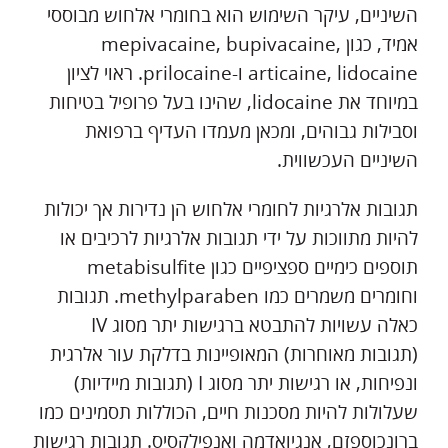
השיניים, עיקר השימוש הוא בחומרי אלחוש מבוססי
אמיד, כגון mepivacaine, bupivacaine,
articaine, lidocaine ו-prilocaine. ראוי לציון
במיוחד את lidocaine, שהינו בעל פרופיל בטיחות
וסבילות גבוהים, ומכאן מעמדו העדיף ברפואת
השיניים העכשווית.
תגובות אלרגיות לחומרי אלחוש הן נדירות אך יכולות
להיות מתווכות על ידי תגובות אלרגיות לרכיבים או
תוספים כימיים ספציפיים כגון metabisulfite
וחומרים משמרים כמו methylparaben. תגובות
כאלה עשויות להתבטא ברגישות יתר מסוג IV
(תגובות מאוחרות) המאופיינות בדלקת עור אלרגית
ונפיחות, או רגישות יתר מסוג I (תגובות מיידיות)
שעלולות להיות מסכנות חיים, הכוללות תסמינים כמו
ברונכוספזם, אנגיואדמה ואנפילקסיס. תגובות רגישות