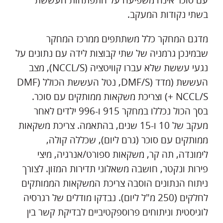
עם סוכר אינה משפיעה על התפתחות העששת
בשתי נקודות המעקב.
מדגם המחקר כלל משתתפים ממרכז המחקר
שבמינכן גרמניה של שתי קבוצות לידה עם נתונים על
נגעי עששת שלא עברו קוויטציה (NCCL/S), מצב
העששת (מדד (DMF/S, נטל העששת הכולל (DMF
+ NCCL/S) וצריכת משקאות ממותקים עם סוכר.
בסך הכול נכללו במחקר 915 ו-996 ילדים לאחר
מעקב של 10 ו-15 שנים, בהתאמה. צריכת משקאות
ממותקים עם סוכר (גרם ליום), שכללה קולה,
לימונדה, תה קר, משקאות ספורט/אנרגיה, מיצי
פירות ונקטר, חושבה משאלוני תדירות המזון. לצורך
ניתוח הנתונים הוסבה צריכת המשקאות הממותקים
לחלקים (250 מ"ל ליום). נבדקו מודלים של רגרסיה
לוגיסטית וניתוחים פרוספקטיביים לבדיקת קשר בין