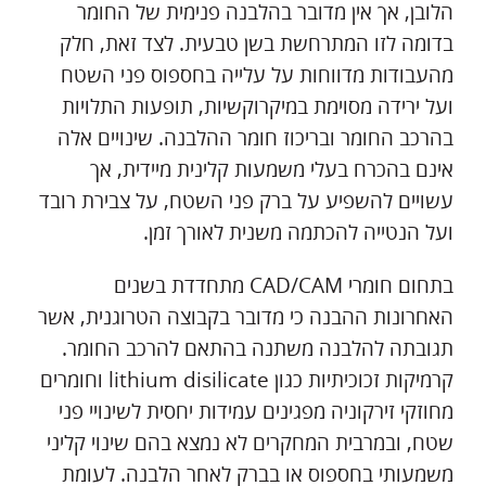
הלובן, אך אין מדובר בהלבנה פנימית של החומר
בדומה לזו המתרחשת בשן טבעית. לצד זאת, חלק
מהעבודות מדווחות על עלייה בחספוס פני השטח
ועל ירידה מסוימת במיקרוקשיות, תופעות התלויות
בהרכב החומר ובריכוז חומר ההלבנה. שינויים אלה
אינם בהכרח בעלי משמעות קלינית מיידית, אך
עשויים להשפיע על ברק פני השטח, על צבירת רובד
ועל הנטייה להכתמה משנית לאורך זמן.
בתחום חומרי CAD/CAM מתחדדת בשנים
האחרונות ההבנה כי מדובר בקבוצה הטרוגנית, אשר
תגובתה להלבנה משתנה בהתאם להרכב החומר.
קרמיקות זכוכיתיות כגון lithium disilicate וחומרים
מחוזקי זירקוניה מפגינים עמידות יחסית לשינויי פני
שטח, ובמרבית המחקרים לא נמצא בהם שינוי קליני
משמעותי בחספוס או בברק לאחר הלבנה. לעומת