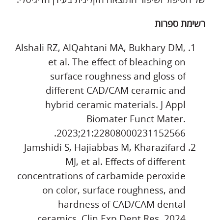
רשימת ספרות
Alshali RZ, AlQahtani MA, Bukhary DM,
et al. The effect of bleaching on
surface roughness and gloss of
different CAD/CAM ceramic and
hybrid ceramic materials. J Appl
Biomater Funct Mater.
2023;21:22808000231152566.
Jamshidi S, Hajiabbas M, Kharazifard
MJ, et al. Effects of different
concentrations of carbamide peroxide
on color, surface roughness, and
hardness of CAD/CAM dental
ceramics. Clin Exp Dent Res. 2024.