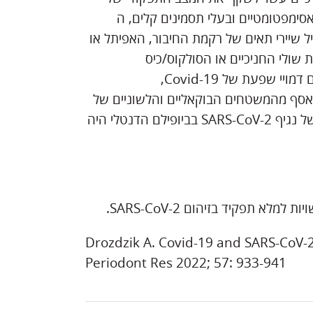
לים שנמצאו חיוביים ב-Covid-19, בעיקר אסימפטומטיים ובעלי תסמינים קלים, ה
כיים, אשר מכיל שיירי תאים של רקמת החיבור, האפיתל או
שולי החניכיים או הסולקוס/כיס
 שפעת של Covid-19,
יופילם דנטלי שנאסף מהמשטחים הבוקאליים והלשוניים של
השיניים לאורך שולי החניכיים. עם זאת, העומס של ה RNA-של נגיף SARS-CoV-2 בביופילם הדנטלי היה
 תפקיד בזיהום SARS-CoV-2.
Drozdzik A. Covid-19 and SARS-CoV-2 
Periodont Res 2022; 57: 933-941