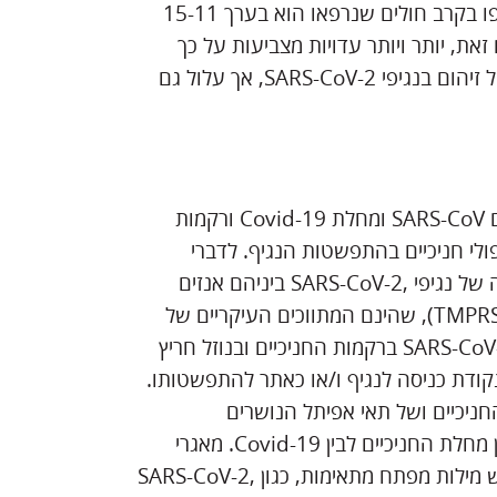
משך הזמן הממוצע של התסמינים המתונים עד בינוניים שנצפו בקרב חולים שנרפאו הוא בערך 15-11
בחלל הפה, עם זאת, יותר ויותר עדויות מצביעות על כך
שחלל הפה עשוי להיות לא רק אתר של הביטויים הקליניים של זיהום בנגיפי SARS-CoV-2, אך עלול גם
הסקירה הנוכחית בחנה את הקשרים הפוטנציאליים של זיהום SARS-CoV ומחלת Covid-19 ורקמות
ולי חניכיים בהתפשטות הנגיף. לדברי
מחברת המאמר, ברקמת החניכיים ישנם גורמי חדירה והעברה של נגיפי ,SARS-CoV-2 ביניהם אנזים
ממיר אנגיוטנסין 2 (ACE2) ופרוטאז סרין טרנסממברני 2 (TMPRSS2), שהינם המתווכים העיקריים של
פלישת הנגיף. תצפיות קליניות חושפות קיום של RNA של SARS-CoV-2 ברקמות החניכיים ובנוזל חריץ
קודת כניסה לנגיף ו/או כאתר להתפשטותו.
החניכיים ושל תאי אפיתל הנושרים
מהפריודונטיום. ישנם גם ממצאים על קשרים פוטנציאליים בין מחלת החניכיים לבין Covid-19. מאגרי
מידע של PubMed ו-Scopus שימשו במחקר הנוכחי לחיפוש מילות מפתח מתאימות, כגון SARS-CoV-2,