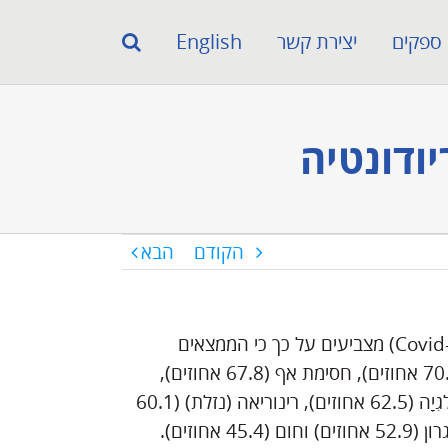
ספקים
יצירת קשר
English
הקודם
הבא
מחקרים על תסמינים וסימנים של מחלת הקורונה 2019 (Covid-19) מצביעים על כך כי הממצאים
השכיחים ביותר הינם כאב ראש (70.3 אחוזים), אובדן ריח (70.2 אחוזים), חסימת אף (67.8 אחוזים),
שיעול (63.2 אחוזים), אָסְתֵניָה (חולשה) (63.3 אחוזים), מִיָאלגִיָה (62.5 אחוזים), רינוריאה (נזלת) (60.1
אחוזים), הפרעות בתפקוד חוש הטעם (54.2 אחוזים), כאבי גרון (52.9 אחוזים) וחום (45.4 אחוזים).