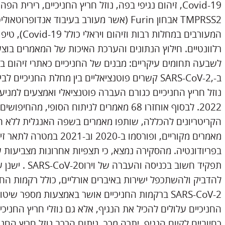
TMPRSS2 אבחון Furin (אשר מעורב בעיבוד אנד
המעורבים במח
רלוונטיים. חילוץ הנתונים והערכת האיכות של המאמרים בוצ
2022. לבסוף אוחזרו 68 מאמרים לניתוח הסופי, 
הקריטריונים להכללה, שותפו מאמרים בשפה האנגלית ללא הג
בפריודונטיה. מהסקירה נמצא, כי תצפיות אחרונות מצביעות
תפקיד חשוב בכני
להדביק ולהשתכפל ישירות באיברים אורליים, כולל רקמות החנ
SARS-CoV-2 ברקמות החניכיים אושר באמצעות מספר ש
החניכיים עלולים להכיל את הנגיף, אלא גם נוזלי חריץ החניכ
כחיוביים לקיום הנגיף. יתרה מכך, ניתוח הרכב נוזל חריץ ה