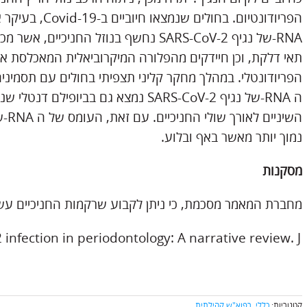
הפריודונטיום. בחו
RNA-של נגיף SARS-CoV-2 נחשף בנוזל החני
תאי דלקת, וכן חיידקים מהפלורה המיקרוביאלית המאכלסת את 
הפריודונטלי. במהלך מחקר קליני תצפיתי בחולים עם תסמינים דמויי
ה RNA-של נגיף SARS-CoV-2 נמצא גם בב
נמוך יותר מאשר באף ובלוע.
מסקנות
מחברת המאמר מסכמת, כי ניתן לקבוע שרקמות החניכיים עשויות למלא
infection in periodontology: A narrative review. J
קטגוריות:
כללי
,
רפוא"ש קהילתית