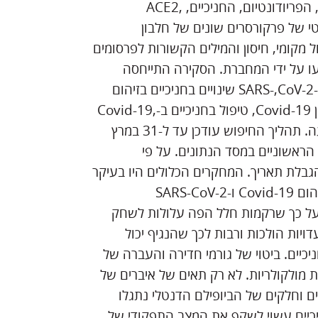
Covid-19, זיהום נגיפי בפה, נוזל חריץ החניכיים, רירית הפה, הפריודונטיום, החניכיים, ACE2,
ופרוטאוליטי של פרקורסרים שונים של חלבון
לות רבות וזיהום ויראלי כולל Covid-19), טיפול מקומי, חיסון והמילים הקשורות לפרסומים
עו על ידי המחברת. הסקירה התייחסה
לשבעה תחומים עיקריים: מבנים של החניכיים כאתרי זיהום ב-SARS-,CoV-2 שינויים בחניכיים בזיהום
ב-,SARS-CoV-2 קשרים פוטנציאליים בין מחלת החניכיים לבין Covid-19, טיפול בחניכיים ב-,Covid-19
נוזל חריץ החניכיים כגורם העברה פוטנציאלי ואמצעים למניעה. תהליך החיפוש עודכן עד ל-31 במרץ
מהחיפושים הראשוניים במסד הנתונים. על פי
בלת תאריך. המחקרים הכלולים היו בעיקר
מאמרים מקוריים, ופורסמו ב-2020 וב-2021 במטרה לתאר זיהום Covid-19 ו-SARS-CoV-2
 על כך שרקמות חלל הפה עלולות לשחק
סה והעברה של וירוסSARS-CoV-2 . ישנן עדויות הולכות ורבות לכך שהנגיף יכול
יכיים. ביטוי של גורמי חדירה והעברה של
יטות מולקולריות. לא רק תאים של איברים של
יים וחלקים של הביופילם הדנטלי נתגלו
חניכיים עשוי לשקף את המצב התפקודי של