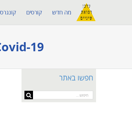
לג
מה חדש
קורסים
קונגרסי
תוכן
19-Covid וזיהום -SARS-CoV-2 בפריודונטיה
חפשו באתר
חיפוש...