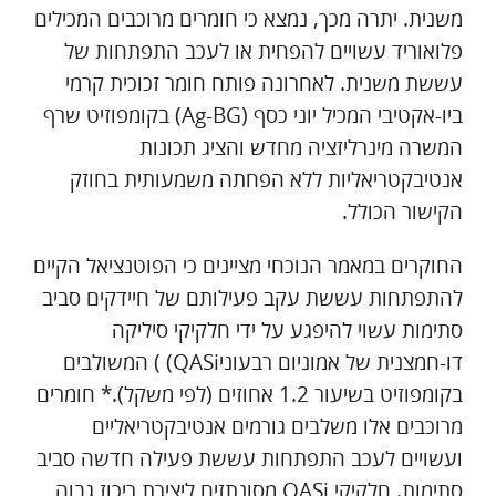
משנית. יתרה מכך, נמצא כי חומרים מרוכבים המכילים
פלואוריד עשויים להפחית או לעכב התפתחות של
עששת משנית. לאחרונה פותח חומר זכוכית קרמי
ביו-אקטיבי המכיל יוני כסף (Ag-BG) בקומפוזיט שרף
המשרה מינרליזציה מחדש והציג תכונות
אנטיבקטריאליות ללא הפחתה משמעותית בחוזק
הקישור הכולל.
החוקרים במאמר הנוכחי מציינים כי הפוטנציאל הקיים
להתפתחות עששת עקב פעילותם של חיידקים סביב
סתימות עשוי להיפגע על ידי חלקיקי סיליקה
דו-חמצנית של אמוניום רבעוניQASi) ) המשולבים
בקומפוזיט בשיעור 1.2 אחוזים (לפי משקל).* חומרים
מרוכבים אלו משלבים גורמים אנטיבקטריאליים
ועשויים לעכב התפתחות עששת פעילה חדשה סביב
סתימות. חלקיקי QASi מסונתזים ליצירת ריכוז גבוה