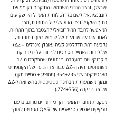
קומפוזיט מסוג Nobio Infinix (נוביו בע"מ, קדימה,
ישראל), ובצד הנגדי השתמשו החוקרים בקומפוזיט
קונבנציונאלי לשם בקרה. לוחות האמייל היו שקועים
בתוך האקריל בצד הבוקאלי של התותבת, מצב
המאפשר לרובד המיקרוביאלי להצטבר בתוך המרווח.
לאחר ארבעה שבועות של שימוש רצוף בתותבות,
נקבעה רמת הדקלסיפיקציה (אובדן מינרלים – ΔZ)
של לוחות האמייל הסמוכים למרווח על ידי בדיקת
מיקרו קשיות במעבדה. מנתונים שהתקבלו מ-17
משתתפים, היה ה-ΔZ עבור צד הניסוי של הקומפוזיט
האנטיבקטריאלי 354±235 (ממוצע ± סטיית תקן)
ונמוך משמעותית מבחינה סטטיסטית בהשוואה ל-ΔZ
של צד הבקרה (774±556.(
מסקנות מחברי המאמר הן, כי חומרים מרוכבים עם
חלקיקים אנטיבקטריאליים של QASi הפחיתו לאורך