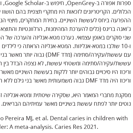
ספרות
הכלולים. הקריטריונים לזכאות היו מחקרי תצפית בהם הושוו 
ההפרעה ביחס לעששת השיניים. בחירת המחקרים, מיצוי הנתונ
ג'ואנה בריגס (כלים להערכת המהימנות, הרלוונטיות והתוצא
ו-10 שולבו במטא-אנליזות. המטא-אנליזה הראתה כי לילדים
עם עששת/עקירה/סתימה (מדד DMF) 
עששת/עקירה/סתימה ומשטחי עששת, לא נצפה הבדל בין הק
וריכוז היו סיכויים גבוהים יותר ללקות בעששת השיניים מאש
וריכוז היה מדד DMF גבוה משמעותית מאשר בני גילם ללא ההפרעה.
מסקנת מחברי המאמר היא, שסקירה שיטתית ומטא-אנליזה זו ה
נוטים יותר לפתח עששת בשיניים מאשר עמיתיהם הבריאים.
ereira MJ, et al. Dental caries in children with
der: A meta-analysis. Caries Res 2021.