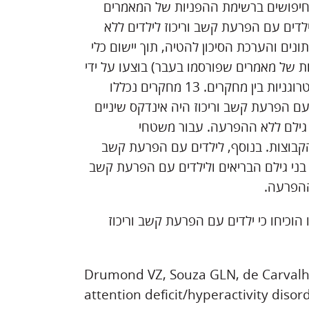
 אפורה ב-OpenGrey, חיפוש ב-Google Scholar, וחיפושים ברשימת ההפניות של המאמרים
ילדים עם הפרעת קשב וריכוז לילדים ללא
ים והערכת הסיכון להטיה, תוך יישום כלי
ות של מאמרים שפורסמו בעבר) בוצעו על ידי
שני סוקרים באופן עצמאי. נערכו מטא-אנליזה והערכה של הטרוגניות בין מחקרים. 13 מחקרים נכללו
 עם הפרעת קשב וריכוז היה אינדקס שיניים
גבוה יותר מאשר בני גילם ללא ההפרעה. עבור משטחי
בוצות. בנוסף, לילדים עם הפרעת קשב
ר בני גילם הבריאים ולילדים עם הפרעת קשב
וכיחו כי ילדים עם הפרעת קשב וריכוז
Drumond VZ, Souza GLN, de Carvalho P
attention deficit/hyperactivity disor