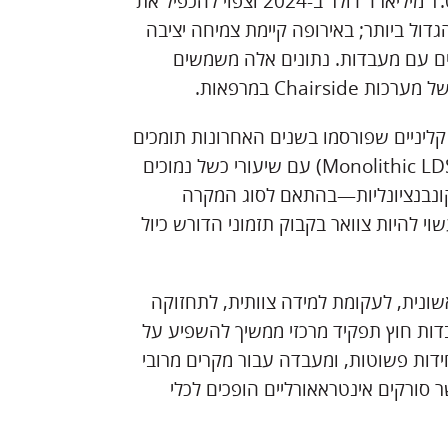
מכונות הכרסום הדנטליות (כולל in-office) מוערך בכ-0.9–1.0 מיליארד דולר ב-2024 וצפוי להכפיל את
וק הגדול ביותר; באירופה קיימת צמיחה יציבה
קים עם מעבדות. נתונים אלה משמשים
 קליניים שפורסמו בשנים האחרונות תומכים
בשרידות גבוהה של שחזורי CAD/CAM מיידיים (Monolithic LDS/Zirconia) עם שיעורי כשל נמוכים
 קונבנציונליות—בהתאם לסוג המקרה
י להיות צוואר בקבוק תזמוני הדורש כיול
שונית, לעקומת למידה צוותית, לתחזוקה
בדות חוץ תפקיד מרכזי ממשיך להשפיע על
זאת, השילוב ההיברידי (chairside עבור יחידות פשוטות, ומעבדה עבור מקרים מרובי
ורקים אינטראאורליים הופכים לכלי