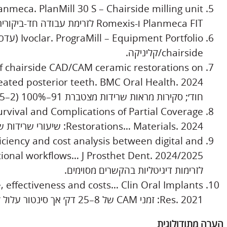
Planmeca FIT ו-Romexis לזרימת עבודה חד-ביקורית.
chairside/קליניקה.
of chairside CAD/CAM ceramic restorations on
חוד׳; סקירות מראות שרידות מצטברת 91–100% (2–5 שנים).
 Survival and Complications of Partial Coverage
Restorations… Materials. 2024: שיעורי שרידות שנתיים משוערים 96–98% לחומרים נפוצים.
ficiency and cost analysis between digital and
לזרימות דיגיטליות בהקשרים מסוימים.
, effectiveness and costs… Clin Oral Implants
Res. 2021: זמני CAM של 8–25 דק׳ אך סינטור עלול להאריך ציר זמן; חשיבות לתכנון זרימה.
הערה מתודולוגית