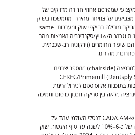
״ב ובאירופה. נכון ל-2024–2025 אין גוף מקצועי שמפרסם אחוזי חדירה מדויקים של
 שוק עקביים מצביעים על צמיחה מהירה ומתמשכת בשוק
ה-CAD/CAM הדנטלי ובפרט במכונות כרסום, כאשר צפון אמריקה מובילה בהיקפי שוק ומערכות same-
ינות (גרמניה/שוויץ/סקנדינביה מאמצות מהר
הם שיפור החומרים (זירקוניה רב-שכבתית,
פתרונות מהירים.
היצע טכנולוגי ושרשרת הערך. קיים היצע רחב של כרסומות למרפאה (chairside) ממספר יצרנים
CEREC/Primemill (Dentsply Sirona),
PrograMill O ו-DGSHAPE—המשולבות בתוכנות אקוסיסטם לניהול זרימת
רציה מלאה בין סריקה-תכנון-כרסום ותמיכה
נתוני שוק ותמונה מגזרית. דוחות מחקר שוק עדכניים מראים ש-CAD/CAM דנטלי העולמי עמד על
כ-2.17–2.3 מיליארד דולר ב-2023/2024, עם תחזית צמיחה של כ-6–10% לשנה עד סוף העשור. שוק