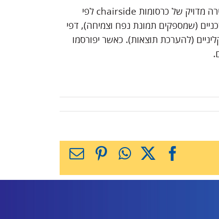
לא אותרו פרסומים של ADA-HPI/EFDA המספקים אחוז חדירה מדויק של כרסומות chairside לפי
וחות שוק עדכניים (שמספקים תמונת נפח וצמיחה), דפי
ליניים (להערכת תוצאות). כאשר יפורסמו
.
X
Facebook
WhatsApp
Pinterest
כתובת
דואר
אלקטרוני