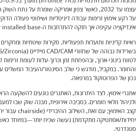
עצמו עד 2032, כאשר צפון אמריקה שומרת על נתח הש
על רקע אימוץ זרימות עבודה דיגיטליות ושיתופי פעולה הדו
אינדיקציה עקיפה אך חזקה להתרחבות ה-installed base של מערכות Chairside במרפאות.
ראיות קליניות ותועלות תפעוליות. סקירות שיטתיות ומחקרים
לטווח בינוני-ארוך, ובהפחתת זמן וכרוך-עלות לעומת זרימות
והחומר. במקביל, מודגש כי שלב הסינטור/העיבוד המשלים עשו
נכון של הפרוטוקול במרפאה.
אתגרי אימוץ. לצד היתרונות, האתגרים נוגעים להשקעה הרא
ולניהול מלאי חומרים. בסביבה אירופית, מבנה שוק שבו למע
קצב האימוץ; עם 
יחידות/אסתטיקה מתקדמת) נעשה שכיח יותר—במיוחד כאשר ס
סטנדרטי.