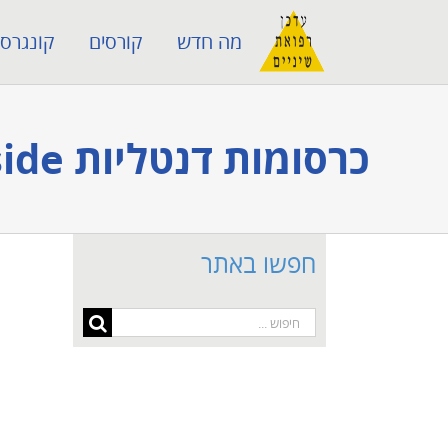
לג
מה חדש
קורסים
קונגרסי
תוכן
כרסומות דנטליות Chairside במרפאות שיניים – תמונת מצב מעודכנת‎
חפשו באתר
חיפוש...