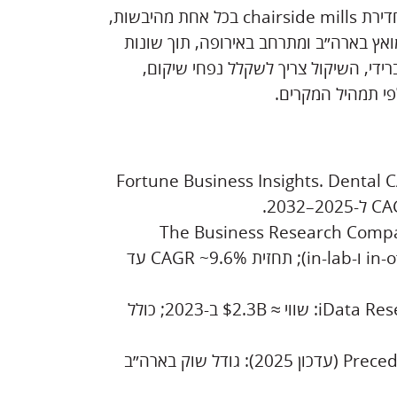
בסיכום, אף שאין כיום נתון אחוזי מוסכם ומבוסס-מחקר לגבי חדירת chairside mills בכל אחת מהיבשות,
ואץ בארה״ב ומתרחב באירופה, תוך שונות
רידי, השיקול צריך לשקלל נפחי שיקום,
פי תמהיל המקרים.
Fortune Business Insights. Dental
The Business Research Compan
Report 2025: גודל שוק 2024 ≈ $2.27B (כולל in-office ו-in-lab); תחזית CAGR ~9.6% עד
iData Research. Global CAD/CAM Device Market (2024): שווי ≈ $2.3B ב-2023; כולל
Precedence Research. U.S. Dental CAD/CAM Market (עדכון 2025): גודל שוק בארה״ב