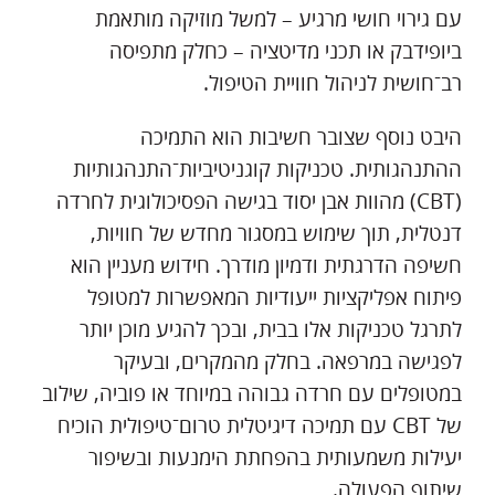
עם גירוי חושי מרגיע – למשל מוזיקה מותאמת
ביופידבק או תכני מדיטציה – כחלק מתפיסה
רב־חושית לניהול חוויית הטיפול.
היבט נוסף שצובר חשיבות הוא התמיכה
ההתנהגותית. טכניקות קוגניטיביות־התנהגותיות
(CBT) מהוות אבן יסוד בגישה הפסיכולוגית לחרדה
דנטלית, תוך שימוש במסגור מחדש של חוויות,
חשיפה הדרגתית ודמיון מודרך. חידוש מעניין הוא
פיתוח אפליקציות ייעודיות המאפשרות למטופל
לתרגל טכניקות אלו בבית, ובכך להגיע מוכן יותר
לפגישה במרפאה. בחלק מהמקרים, ובעיקר
במטופלים עם חרדה גבוהה במיוחד או פוביה, שילוב
של CBT עם תמיכה דיגיטלית טרום־טיפולית הוכיח
יעילות משמעותית בהפחתת הימנעות ובשיפור
שיתוף הפעולה.