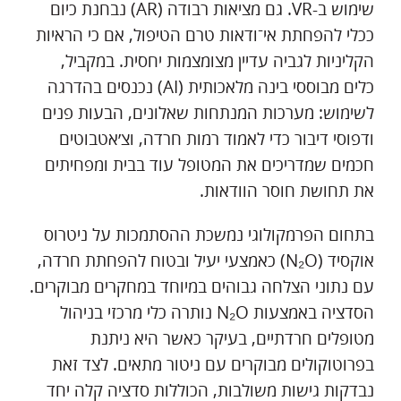
שימוש ב-VR. גם מציאות רבודה (AR) נבחנת כיום
ככלי להפחתת אי־ודאות טרם הטיפול, אם כי הראיות
הקליניות לגביה עדיין מצומצמות יחסית. במקביל,
כלים מבוססי בינה מלאכותית (AI) נכנסים בהדרגה
לשימוש: מערכות המנתחות שאלונים, הבעות פנים
ודפוסי דיבור כדי לאמוד רמות חרדה, וצ׳אטבוטים
חכמים שמדריכים את המטופל עוד בבית ומפחיתים
את תחושת חוסר הוודאות.
בתחום הפרמקולוגי נמשכת ההסתמכות על ניטרוס
אוקסיד (N₂O) כאמצעי יעיל ובטוח להפחתת חרדה,
עם נתוני הצלחה גבוהים במיוחד במחקרים מבוקרים.
הסדציה באמצעות N₂O נותרה כלי מרכזי בניהול
מטופלים חרדתיים, בעיקר כאשר היא ניתנת
בפרוטוקולים מבוקרים עם ניטור מתאים. לצד זאת
נבדקות גישות משולבות, הכוללות סדציה קלה יחד