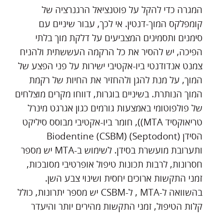
המגרה כדי להקל על פוטנציאל הרגנרציה של
קומפלקס המוך-דנטין. אי לכך, עבור שיניים עם
סימנים ותסמינים המצביעים על דלקת מוך בלתי
הפיכה, יש להסיר את כל הרקמה העששתית ולהניח
צמנט אנדודנטי ביו-אקטיבי ישירות על פני הפצע של
המוך, על מנת להגן ולהחזיר את החיות של רקמת
המוך הנותרת. בשיניים בוגרות, דווחו מקרים מוצלחים
של פולפוטומי באמצעות גורמים כגון אגרגט מינרל
טריאוקסיד MTA)), חומר ביו-אקטיבי מבוסס סיליקט
הסידן Biodentine (CSBM) (Septodont)
ותערובת מועשרת בסידן. לשימוש ב-MTA יש מספר
חסרונות, לרבות תכונות טיפול אופרטיבי מסובכות,
זמני התקשות ארוכים יחסית ושינוי צבע השן.
בהשוואה ל-MTA , ל-CSBM יש מספר יתרונות, כולל
קלות הטיפול, זמני התקשות מהירים יותר והיעדר