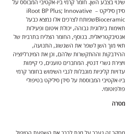
שינוי בצבע השן. חומר קרמי ביו-אקטיבי המבוסס על
סידן סיליקט – iRoot BP Plus; Innovative
Bioceramicשפותח לצרכים אלו נמצא כבעל
תאימות ביולוגית גבוהה, יכולת איטום ופעילות
אנטיבקטריאלית. בנוסף, החומר הצליח בתרבית של
תאי מוך השן לשפר את השגשוג, התנועה,
ההידבקות וההתקשרות שלהם, וכן את המינרליזציה
ויצירת גשרי דנטין. המחברים טוענים, כי קיימות
עדויות קליניות מוגבלות לגבי השימוש בחומר קרמי
ביו-אקטיבי המבוססת על סידן סיליקט בטיפולי
פולפוטומי.
מטרה
מחקר זה נערך על מנת לברר את השפעת הטיפול