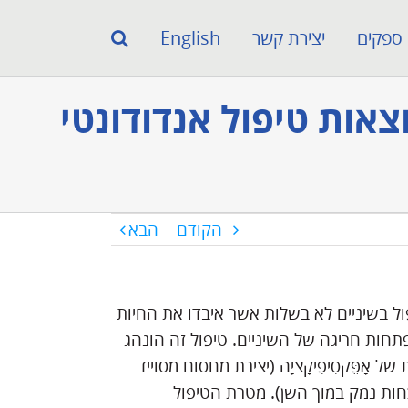
ספקים
יצירת קשר
English
אות טיפול אנדודונטי
הקודם
הבא
יטה פופולרית לטיפול בשיניים לא בשלות אשר איבדו את החיות
חות חריגה של השיניים. טיפול זה הונהג
ָפֵּקסִיפִיקָציָה (יצירת מחסום מסוייד
ות נמק במוך השן). מטרת הטיפול