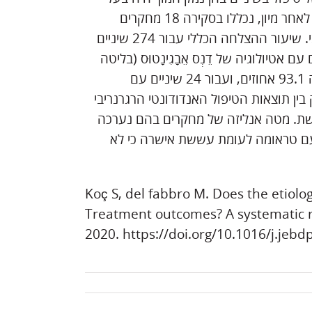
אטיולוגיה שונה. אסטרטגיית החיפוש הניבה 1197 מחקרים. לאחר מיון, נכללו בסקירה 18 מחקרים
שדיווחו על 445 מקרים בהם נערך טיפול אנדודונטי רגנרטיבי. שיעור ההצלחה הכללי עבור 274 שיניים
של טראומה היה 94.8 אחוזים, עבור 95 שיניים עם אטיולוגיה של דֵנְס אֵבָגִינָטוּס (בליטה
חיצונית של הזגוגית שעשויה להכיל שלוחה של מוך השן) היה 93.1 אחוזים, ועבור 24 שיניים עם
צא הבדל מובהק בין תוצאות הטיפול האנדודונטי הרגרנריבי
ששת. מטה אנליזה של מחקרים בהם נערכה
עם טראומה לעומת עששת אישרה כי לא
Koç S, del fabbro M. Does the etiolo
Treatment outcomes? A systematic r
2020. https://doi.org/10.1016/j.jeb