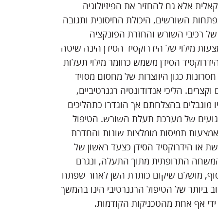
קאלית אלא גם להחזיר את הפיזיולוגיה
פתחות השורשים, היכולת החיסונית ותגובה
 של רכיבי השורש והחזרת הפונקציה
אמצעות מילוי של הידרוקסיד הסידן הינה שיטה
 הידרוקסיד הסידן משמש כחומר מילוי תעלות
סרונות כגון היווצרות של מחסום מסויד
צרים. הליכי אנדודונטיה רגנרטיביים,
 לראשונה על ידי Nygaard Östby בשנת 1961, היו מוגבלים בהצלחתם אך הוגדרו כתהליכים
הפגועים של מערכת תעלת השורש. הטיפול
אמצעות תמיסות מומלצות שונות והחדרת
ת או הידרוקסיד הסידן כצעד ראשון של
 המשחה התרופתית מתוך התעלה, ונגרם
בסוף, מושלם שיקום כותרת השן לאחר שפתח
 ביותר של הטיפול הרגנרטיבי הינו בהמשך
ידי אף אחת מהטכניקות הקודמות.