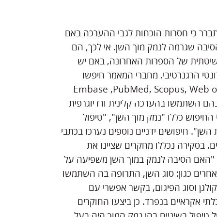
תברר כי חסרות הוכחות לגבי ההערכה באם
סיבה שגרמה לנמק מוך השן. אי לכך, הם
שיטתית של הספרות האחרונה, באם יש
ונטי הרגנרטיבי. מחברי המאמר חיפשו
Embase ,PubMed, Scopus, Web of Science, Coc
בי, בהם השתמשו בהערכה קלינית ורדיוגרפית
ב לפחות. מונחי החיפוש כללו "נמק מוך השן", "טיפול
 השן". חיפושים ידניים נוספים נערכו בכתבי
ם. בסקירה נכללו מחקרים שציינו את
 "האם הסיבה לנמק במוך השן משפיעה על
 אחרים כגון: סוג השן, התרופה בה השתמשו
לגן וסוג הפיגום, בקשר אפשרי עם
י אקראיים בנפרד. כן ביצעו החוקרים
טיפול בשיניים בהן נמק המוך היה בעל