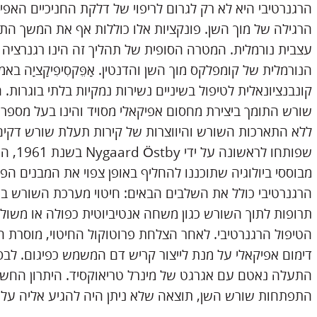
הרגנרטיבי היא לא רק לגרום לריפוי של דלקת החניכיים האפי
הרגילה של מוך השן. פונקציות אלו כוללות אף את המשך הת
עצבית נורמלית. המטרה הסופית של תהליך זה הינו רגנרציה
הנורמלית של קומפלקס מוך השן והדנטין. אָפֵּקסִיפִיקָציָה ב
קונבנציונאלית לטיפול בשיניים נשירות נמקיות בלתי בוגרות.
שורש התומך ביצירת מחסום אפיקאלי מסויד והינו בעל מספר ח
ללא התארכות השורש והיווצרות של קירות תעלת שורש דקים וק
שפותחו
מבוססי ביולוגיה שתוכננו להחליף באופן צפוי את המבנים 
הרגנרטיבי כולל את השלבים הבאים: חיטוי מערכת השורש ב
תרופות לתוך השורש כגון משחה אנטיביוטית כפולה או משולש
הטיפול הרגנרטיבי. לאחר הצלחת פרוטוקול החיטוי, מוסרת
דימום אפיקאלי על מנת לייצור קריש דם המשמש כפיגום. ל
התעלה נאטם עם אגרגט של מינרל טריאוקסיד. היתרון החשוב
התפתחות שורש השן, תוצאה שלא ניתן היה להגיע אליה על 