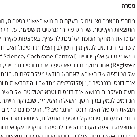
מטרה
מחברי המאמר מציינים כי בעקבות חיפוש ראשוני בספרות, ה
התוצאות הקליניות של הטיפול הרגנרטיבי מושפעות על ידי ה
ערכו את המחקר הנוכחי על מנת להעריך, באמצעות סקירה 
קשר בין הגורמים לנמק מוך השן לבין הצלחת הטיפול האנדוד
במאגרי מידע אלקטרוניים (hrane Central
Register) אחר מחקרים בנושא טיפול אנדודונטי רגנרטי
של מטורציה של השורש לאחר 6 חודשי מעק
אנדודונטי רגנרטיבי", "וָסקולריזציה מחדש" ו"התחדשות חיות
העת העיקריים בנושא אנדודונטיה וטראומטולוגיה של השיניי
הגורמים לנמק במוך השן. השאלה העיקרית שנבדקה הייתה,
תוצאת הטיפול האנדודונטי הרגנרטיבי?". הוערכו גם גורמים
בתוך התעלות, פרוטוקול שטיפת התעלות, שימוש במטריצת קו
התוצאה. בוצעה הערכת הסיכון להטיה במחקרים אקראיים ובלת
במידת האפשר מטה אנליזה, בין מחקרים המשווים תוצאות של 