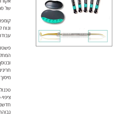
של סרג
ונוח ל
עבודה
חריגי
מיסוך 
טכנולו
ציפוי-
חדשנית
גבוהה