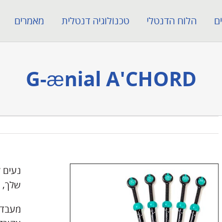
ם
הלוח הדנטלי
טכנולוגיה דנטלית
מאמרים
G-ænial A'CHORD
נעים 
שלך, ל