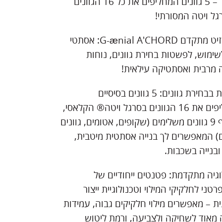
אקורד – 5 גוונים המחליפים את כל 16 הגוונים
ל ויטה המסורתי!
קומפוזיט מתקדם G-ænial A'CHORD: אסתטי
שימוש, לפשטות בחירת גוונים, נוחות
 מרבית ואסתטיקה עילאית!
פשטות בבחירת גוונים: 5 גוונים בסיסיים
המחליפים את 16 הגוונים בסרגל ויטה® הקלאסי,
ובנוסף 9 גוונים משלימים (שקופים, אטומים, גוונים
ם) המאפשרים לך בנייה אסתטית מיטבית,
ובנייה בשכבות.
גיה מתקדמת: פטנטים ייחודיים של
פרטני לחלקיקי המילוי וטכנולוגיית ייצור
 – מאפשרים מילוי חלקיקים גבוה, עמידות
 מאוד לשחיקה ולצביעה, ורמת ליטוש