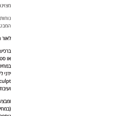
מצוינת
נוחות 
המבטיח
לאור 
ברכיש
או סט
ידני ל
culpt
ועיבוד ק