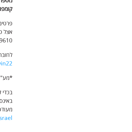
נוספת
קומפו
פרטים 
9610.
לחוברת המ
win22
*מע"מ 
בכדי 
מעודכנ
srael