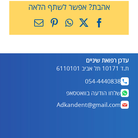
אהבת? אפשר לשתף הלאה
X
Facebook
WhatsApp
Pinterest
כתובת
דואר
אלקטרוני
עדכן רפואת שיניים
ת.ד 10171 תל אביב 6110101
054-4440838
שלחו הודעה בוואטסאפ
Adkandent@gmail.com