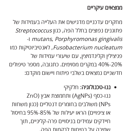
ממצאים עיקריים
מחקרים עדכניים מדגישים את העלייה בעמידות של
פתוגנים נפוצים בחלל הפה, כגון
Streptococcus
Porphyromonas gingivalis
,
mutans
ו-
Fusobacterium nucleatum
, לאנטיביוטיקות כמו
פניצילין וקלינדמיצין, עם שיעורי עמידות של
20%-40% במקרים מסוימים. כתגובה, מספר טיפולים
חדשניים נמצאים בשלבי פיתוח ויישום מוקדם:
ננו-טכנולוגיה
: חלקיקי
ננו-כסף (AgNPs) ותחמוצת אבץ (ZnO
NPs) משולבים בחומרים דנטליים (כגון משחות
או ציפויים) הראו יעילות של 85%-95% בחיסול
חיידקים עמידים בניסויים פרה-קליניים, תוך
שמירה על בטיחות לרקמות הפה.