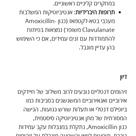
במחקרים קליניים ראשוניים.
תרופות היברידיות
: אנטיביוטיקות המשלבות
מעכבי בטא-לקטמאז (כגון Amoxicillin-
Clavulanate משופר) נמצאות בפיתוח
להתמודדות עם זנים עמידים, אם כי השימוש
בהן עדיין מוגבל.
דיון
זיהומים דנטליים נובעים לרוב משילוב של חיידקים
אירוביים ואנאירוביים המשגשגים בסביבות כמו
ביופילם דנטלי או תעלות שורש נגועות. הגישה
המסורתית של מתן אנטיביוטיקה סיסטמית,
כגון Amoxicillin, נתקלת במגבלות עקב עמידות
גוברת, תופעות לוואי והשפעה מוגבלת על זיהומים