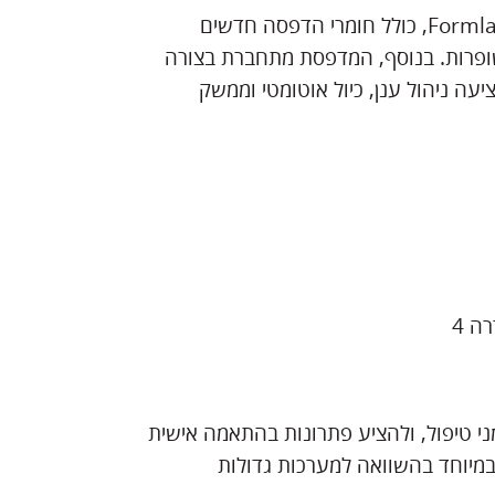
ה-Form 4B תומכת במגוון רחב של רזינים דנטליים מבית Formlabs, כולל חומרי הדפסה חדשים
משופרות. בנוסף, המדפסת מתחברת בצורה
Form לתכנון קבצים, ומציעה ניהול ענן, כיול אוטומטי וממשק
ני טיפול, ולהציע פתרונות בהתאמה אישית
, אמין ומשתלם, במיוחד בהשוואה למערכות גדולות