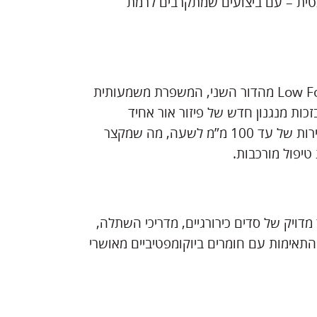
תטית – עם ביצועים שמתקרבים לרמת
ה-Form 4B מבוססת על טכנולוגיית Low Force Display™ (LFD) מהדור השני, המשפרת משמעותית
כות מנגנון חדש של פיזור אור אחיד
ומערכת קירור משולבת, המדפסת מסוגלת לייצר מודלים במהירות של עד 100 מ”מ לשעה, מה שמקצר
טיפול מורכבות.
 מה שמאפשר ייצור מדויק של סדים כירורגיים, מדריכי השתלה,
 התאימות עם חומרים ביוקומפטיביים מאושרי