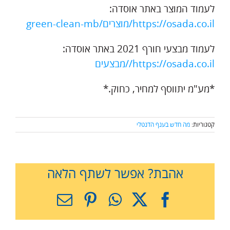
לעמוד המוצר באתר אוסדה:
https://osada.co.il/מוצרים/green-clean-mb
לעמוד מבצעי חורף 2021 באתר אוסדה:
https://osada.co.il//מבצעים
*מע"מ יתווסף למחיר, כחוק.*
קטגוריות:
מה חדש בענף הדנטלי
אהבת? אפשר לשתף הלאה
X
Facebook
WhatsApp
Pinterest
כתובת
דואר
אלקטרוני