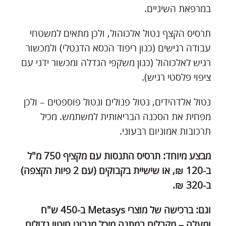
במרפאת השיניים.
תרסיס הקצף נטול אלכוהול, ולכן מתאים למשטחי
עבודה רגישים (כגון ריפוד הכסא הדנטלי) ולמכשור
רגיש לאלכוהול (כגון משקפי הגדלה ומכשור ידני עם
ציפוי פלסטי רגיש).
נטול אלדהידים, נטול פנולים ונטול פוספטים – ולכן
מפחית את הסכנה הבריאותית למשתמש. מכיל
תרכובות אמוניום רבעוני.
מבצע מיוחד: תרסיס התנסות עם מקציף 750 מ"ל
ב-120 ₪, או שישיית בקבוקים (עם 2 פיות הקצפה)
ב-320 ₪.
וגם: ברכישה של מוצרי
Metasys
ב-450 ש"ח
ומעלה – מקבלים במתנה מיכל מגבוני חיטוי גדולים