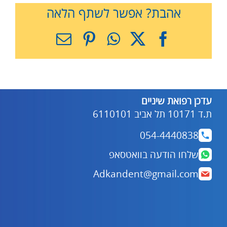
אהבת? אפשר לשתף הלאה
X
Facebook
WhatsApp
Pinterest
כתובת
דואר
אלקטרוני
עדכן רפואת שיניים
ת.ד 10171 תל אביב 6110101
054-4440838
שלחו הודעה בוואטסאפ
Adkandent@gmail.com