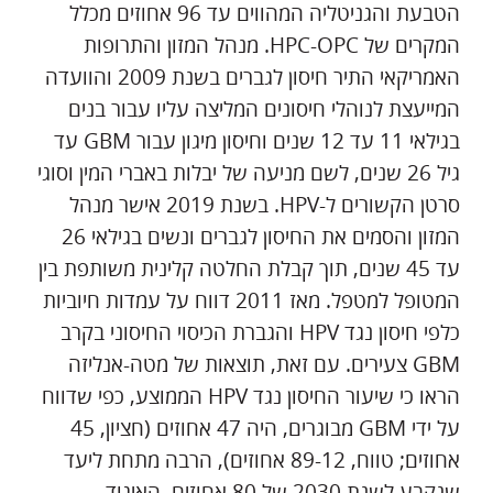
הטבעת והגניטליה המהווים עד 96 אחוזים מכלל
המקרים של HPC-OPC. מנהל המזון והתרופות
האמריקאי התיר חיסון לגברים בשנת 2009 והוועדה
המייעצת לנוהלי חיסונים המליצה עליו עבור בנים
בגילאי 11 עד 12 שנים וחיסון מיגון עבור GBM עד
גיל 26 שנים, לשם מניעה של יבלות באברי המין וסוגי
סרטן הקשורים ל-HPV. בשנת 2019 אישר מנהל
המזון והסמים את החיסון לגברים ונשים בגילאי 26
עד 45 שנים, תוך קבלת החלטה קלינית משותפת בין
המטופל למטפל. מאז 2011 דווח על עמדות חיוביות
כלפי חיסון נגד HPV והגברת הכיסוי החיסוני בקרב
GBM צעירים. עם זאת, תוצאות של מטה-אנליזה
הראו כי שיעור החיסון נגד HPV הממוצע, כפי שדווח
על ידי GBM מבוגרים, היה 47 אחוזים (חציון, 45
אחוזים; טווח, 89-12 אחוזים), הרבה מתחת ליעד
שנקבע לשנת 2030 של 80 אחוזים. האיגוד