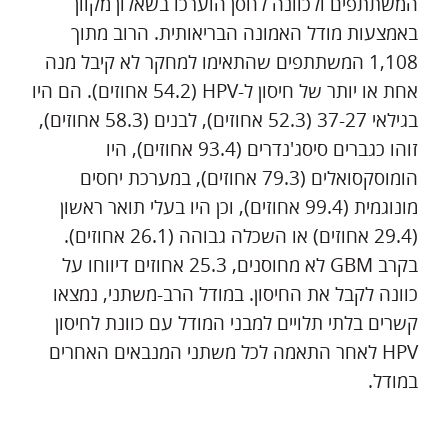
המשתתפים ולכוונה לחסן הוערכו בשאלון מקוון
באמצעות מודל האמונה הבריאותית. הרוב מתוך
1,108 המשתתפים שהתאימו למחקר לא קיבל מנה
אחת או יותר של חיסון ל-HPV (54.2 אחוזים). הם היו
בגילאי 37-27 (52.3 אחוזים), לבנים (58.3 אחוזים),
זוהו כגברים סיסג'נדרים (93.4 אחוזים), היו
הומוסקסואלים (79.3 אחוזים), במערכת יחסים
מונוגמית (99.4 אחוזים), וכן היו בעלי תואר ראשון
(29.4 אחוזים) או השכלה גבוהה (26.1 אחוזים).
בקרב GBM לא מחוסנים, 25.3 אחוזים דיווחו על
כוונה לקבל את החיסון. במודל הרב-משתני, נמצאו
קשרים בלתי תלויים למבני המודל עם כוונת לחיסון
HPV לאחר התאמה לכל משתני המנבאים האחרים
במודל.