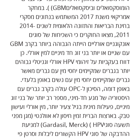
הומוסקסואלים וביסקסואליםGBM) ). במחקר
אמריקאי משנת 2017 המשתמש בנתונים מסקרי
בחינת הבריאות והתזונה הלאומית לשנים 2014-
2011, מצאו החוקרים כי השכיחות של סוגים
אונקוגניים אורליים הייתה הגבוהה ביותר בקרב GBM
עם שניים או יותר בני זוג חד מיניים למין אורלי. כן
דווח בעקביות על זיהומי HPV אורלי וגניטלי גבוהים
יותר בגברים שמקיימים יחסי מין עם גברים מאשר
גברים שמקיימים יחסי מין עם נשים באופן בלעדי.
באופן דומה, הסיכון ל-OPC עולה בקרב גברים עם
היסטוריה של מגע חד-מיני, מספר רב יותר של בני זוג
מיניים, פעילות מינית בגיל צעיר יותר, מין אורלי ועישון
טבק. בארצות הברית זמין חיסון לא אוולנטי (מגן מפני
תשעה סוגיHPV ) (Gardasil, Merck) למניעת
ההדבקה של סוגי HPV הקשורים ליבלות וסרטן פי