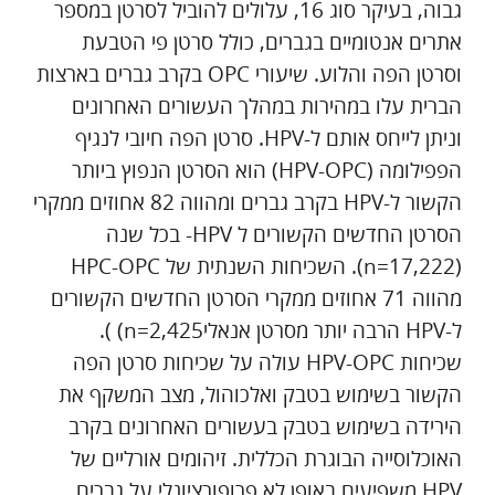
גבוה, בעיקר סוג 16, עלולים להוביל לסרטן במספר
אתרים אנטומיים בגברים, כולל סרטן פי הטבעת
וסרטן הפה והלוע. שיעורי OPC בקרב גברים בארצות
הברית עלו במהירות במהלך העשורים האחרונים
וניתן לייחס אותם ל-HPV. סרטן הפה חיובי לנגיף
הפפילומה (HPV-OPC) הוא הסרטן הנפוץ ביותר
הקשור ל-HPV בקרב גברים ומהווה 82 אחוזים ממקרי
הסרטן החדשים הקשורים ל HPV- בכל שנה
(n=17,222). השכיחות השנתית של HPC-OPC
מהווה 71 אחוזים ממקרי הסרטן החדשים הקשורים
ל-HPV הרבה יותר מסרטן אנאליn=2,425) ).
שכיחות HPV-OPC עולה על שכיחות סרטן הפה
הקשור בשימוש בטבק ואלכוהול, מצב המשקף את
הירידה בשימוש בטבק בעשורים האחרונים בקרב
האוכלוסייה הבוגרת הכללית. זיהומים אורליים של
HPV משפיעים באופן לא פרופורציונלי על גברים