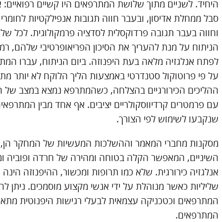
היחיד. לשניים מתוך שלושת המתרפאים היו קשיים רפואיים: א
סבל ממחלת אדיסון, ובעבר חווה תגובות אנפילקטיות לחומרי א
וחווה בעבר תגובה פרדוקסלית לסדציה פרמקולוגית. לכל של
הניתוח על מנת להעריך את הסיכון הפריאופרטיבי שלהם, רמ
לפתח אנלגזיה מלאה בעת היפנוזה. ביום הניתוח, עברו המתר
על פי פרוטוקול סטנדרטי באמצעות הליך הלוקח לא יותר מת
ההליכים הכירורגיים בהצלחה, כשהמתרפא נמצא במצב של הר
עם פרמטרים קרדיווסקולריים יציבים. אף אחד מבין המתרפאי
שנקבעו לשימוש לפי הצורך.
מסקנות מחברי המאמר וההשלכות המעשיות של המחקר הן, כי
השיניים, המאפשר הקלה בטוחה ומהירה של חרדה ופוביה 
אנלגזיה כירורגית. שלא כמו תרופות ומכשור, ההיפנוזה הינה
שליליות כאשר מנוהלת על ידי אנשי מקצוע מוסמכים. ניתן ל
המתרפאים וכטכניקה עצמאית לבעלי רגישות היפנוטית מתאי
המתרפאים.