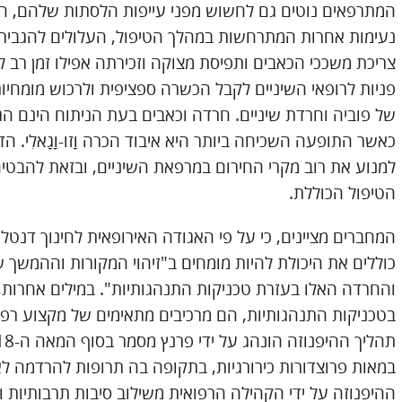
המתרפאים נוטים גם לחשוש מפני עייפות הלסתות שלהם, הנ
נעימות אחרות המתרחשות במהלך הטיפול, העלולים להגביר 
צריכת משככי הכאבים ותפיסת מצוקה וזכירתה אפילו זמן רב ל
פניות לרופאי השיניים לקבל הכשרה ספציפית ולרכוש מומחיו
של פוביה וחרדת שיניים. חרדה וכאבים בעת הניתוח הינם הגו
כאשר התופעה השכיחה ביותר היא איבוד הכרה וָזו-וָגָאלִי.
למנוע את רוב מקרי החירום במרפאת השיניים, ובזאת להבט
הטיפול הכוללת.
המחברים מציינים, כי על פי האגודה האירופאית לחינוך דנטלי
כוללים את היכולת להיות מומחים ב"זיהוי המקורות וההמשך 
והחרדה האלו בעזרת טכניקות התנהגותיות". במילים אחרות, 
בטכניקות התנהגותיות, הם מרכיבים מתאימים של מקצוע רפו
במאות פרוצדורות כירורגיות, בתקופה בה תרופות להרדמה לא 
ההיפנוזה על ידי הקהילה הרפואית משילוב סיבות תרבותיות ופו