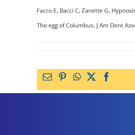
Facco E, Bacci C, Zanette G. Hypnosis
The egg of Columbus. J Am Dent Asso
X
Facebook
WhatsApp
Pinterest
כתובת
דואר
אלקטרוני