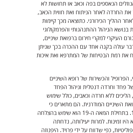
וזלים הנאספים בפה וכאב או תחושות לא
את החרדה לאחר הניתוח ואת חווית הכאב,
אחר ההליך הכירורגי. כתוצאה מכך קיימות
ת בנושא הניהול ההתנהגותי והפרמקולוגי
רם העיקרי למקרי חירום ברפואת שיניים,
 הדבר עולה בקנה אחד עם ההכרה בכך שניתן
יח את רמת הבטיחות של המתרפא ואת איכות
, הפרופיל והכשירות של רופא השיניים
של פחד וחרדה דנטלית וניהול הפחד
הליכים ללא חרדה וכאבים, כולל שימוש
את השיניים המודרנית. הם מתארים כי
תהליך ההיפנוזה הונהג על ידי פרנץ מסמר בסוף המאה ה-18. בתחילת המאה ה-19 הוא שימש בהצלחה
היו זמינות. למרות יעילותה, נדחתה
ליטיות, כפי שדווח על ידי פרויד. היפנוזה