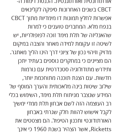
אורתודונטית ואורתוגנטית. הכנסת דימות ה-
CBCT בשנים האחרונות סיפקה לקלינאים
אפשרות לחלץ תמונות דו מימדיות מתוך CBCT
בנפח מלא. המחברים טוענים כי למרות
שהאנליזה של תלת מימד זוכה לפופולריות, יש
לשיטה זו עקומת למידה מאחר והצבה במיקום
מדויק וזיהוי נכון של ציוני דרך הינו הליך מאתגר.
הם מציינים כי במחקרים נוספים בעתיד יתכן
ותידרש מתודולוגיה סטנדרטית עם נורמות
חדשות. עם הצגת תוכנה מתוחכמת יותר,
שילוב שיטות בינה מלאכותית והערך המוסף של
המידע שנצבר מניתוח תלת מימד, השימוש בכלי
רב העוצמה הזה לשם אבחון תלת ממדי ימשיך
לקבל אישוש להוות חלק שגרתי באבחון
האורתודונטי ותכנון הטיפול. הם מצטטים את
Ricketts, אשר הצהיר בשנת 1960 כי אינך