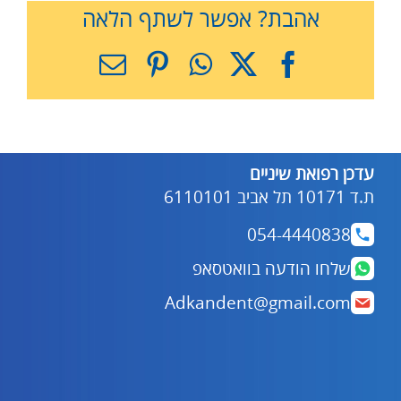
אהבת? אפשר לשתף הלאה
X
Facebook
WhatsApp
Pinterest
כתובת
דואר
אלקטרוני
עדכן רפואת שיניים
ת.ד 10171 תל אביב 6110101
054-4440838
שלחו הודעה בוואטסאפ
Adkandent@gmail.com