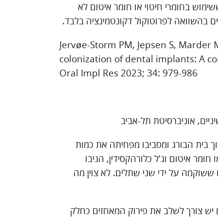
ימוש בחומרי חיטוי או חומר איטום לא
ים בהשוואה לפרוטוקול דקונטמינציה בלבד.
Jervøe-Storm PM, Jepsen S, Marder M,
colonization of dental implants: A c
Oral Impl Res 2023; 34: 979-986
יים, אוניברסיטת תל-אביב
 במי חמצן בריכוז של 10 אחוזים בתוך בית הבורג ומסביבו מפחיתה את כמות
ומר איטום וג'ל כלורהקסידין, הניבו
שוקמה על ידי שני שתלים. לא צוין מה
יש צורך לשלב את פירוק המאחזים כחלק