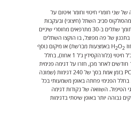
של שני חומרי חיטוי וחומר איטום על
 מהסולקוס סביב השתל (חיצוני) ובעקבות
הסרת האבטמנט מחלל השתל (פנימי) במהלך טיפול שגרתי תומך שתלים ב-30 מתרפאים מחוסרי שיניים
תכנון של פה מפוצל, בו הוקצו השתלים
O
באמצעות מברשת) או מיקום נוסף
2
2
של חומר איטום (GS), חומר חיטוי (לכה של כלורהקסידין) או ג'ל חיטוי (כלורהקסידין ג'ל 1 אחוז), בחלל
הפנימי לפני התקנה מחדש של האבטמנט או מבנה העל. 12 חודשים לאחר מכן, חזרו על דגימה פנימית
וחיצונית. נקבעה ספירת חיידקים כוללת (TBCs) באמצעות PCR בזמן אמת בסך של 240 דגימות (שמונה
 בחלל הפנימי פחתה באופן משמעותי בכל
י הטיפול. השוואה של נקודות דגימה
ים גבוהה יותר באופן שיטתי בדגימות