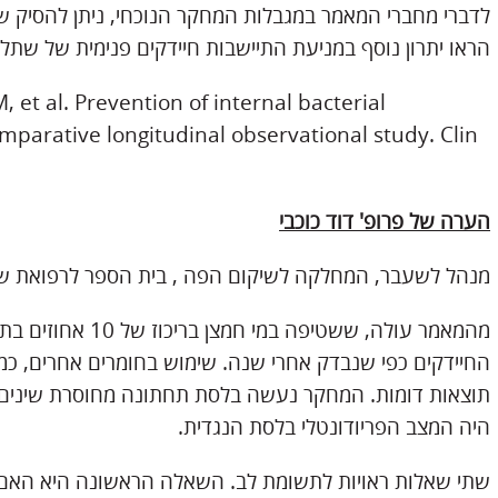
לדברי מחברי המאמר במגבלות המחקר הנוכחי, ניתן להסיק שש
הראו יתרון נוסף במניעת התיישבות חיידקים פנימית של שתל
 et al. Prevention of internal bacterial
omparative longitudinal observational study. Clin
הערה של פרופ' דוד כוכבי
מנהל לשעבר, המחלקה לשיקום הפה , בית הספר לרפואת שינ
מהמאמר עולה, ששטיפה
החיידקים כפי שנבדק אחרי שנה. שימוש בחומרים אחרים, כמו ח
תוצאות דומות. המחקר נעשה בלסת תחתונה מחוסרת שינים ש
היה המצב הפריודונטלי בלסת הנגדית.
שתי שאלות ראויות לתשומת לב. השאלה הראשונה היא האם 