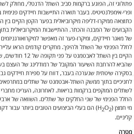
פתולוגי זה, הפוגע ברקמות סביב השתל הדנטלי, מחולק לשתי
ופרי-אימפלנטיטיס. בעבר תוארה התיישבות חיידקים פנימית
כתוצאה ממיקרו-דליפה מיקרוביאלית בפער הקטן הקיים בין ה
הקבועים של המבנה והכתר. ההתיישבות המיקרוביאלית בתוך
של מאגר חיידקים, ומיקרו-פער זה מאפשר למיקרואורגניזמים
לחלל הפנימי של השתל ולהיפך. מחקרים קודמים הראו עלייה
הקיים בין השתל לאבט
שהביא להרחבת השיעור המקובל של רמודלינג של העצם בש
בסקירה שיטתית שנערכה בעבר, דווח על ספירת חיידקים גבו
לחניכיים בתוך ממשק השתל-אבטמנט של שתלים במתרפאים 
לשתלים המוקפים ברקמות בריאות. לאחרונה, העריכו מחברי 
מי חמצן (H
O
) הם בעלי הביצועים הטובים ביותר עבור דקו
2
2
קליניים.
מטרה