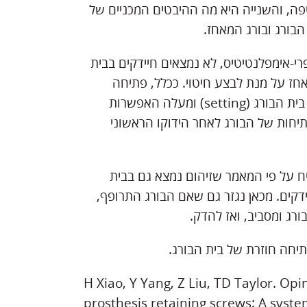
ה, והשנייה היא מה ההיבטים המכניים של
בורג ובורג המאחז.
י-אימפלנטיטיס, לא נמצאים חיידקים בבית
חז על מנת לבצע חיטוי. ככלל, פתיחה
חוזרת של הבורג מגדילה את תופעת השחיקה בין הבורג לבין בית הבורג (setting) ומעלה האפשרות
תיחות של הבורג לאחר הידוקו הראשוני
ח על פי המאמר שזיהום נמצא גם בבית
דקים. מכאן נגזר גם שאם הבורג התרופף,
רג ומסביב, ואז להדק.
חה חוזרת של בית הבורג.
H Xiao, Y Yang, Z Liu, TD Taylor. Op
prosthesis retaining screws: A syste