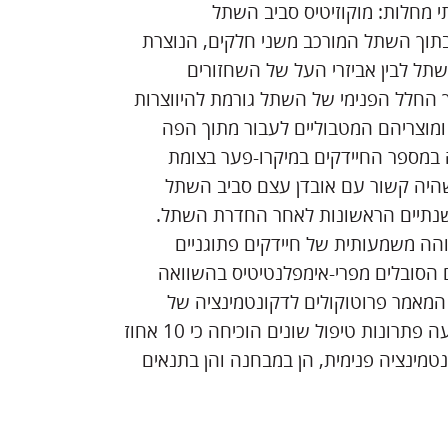
 מחלות: מוקוזיטיס סביב השתל
 בתוך השתל המורכב משני חלקים, הנוצרת
שתל לבין אביזרי העל של השחזורים
 החלל הפנימי של השתל גורמת להיווצרות
 ומוצריהם המטבוליים לעבור מתוך הפה
 במספר החיידקים במיקרו-פער בצומת
מנט על פני תקופה של 12 חודשים, שהיה קשור עם אובדן עצם סביב השתל
נתיים הראשונות לאחר החדרת השתל.
הה משמעותית של חיידקים פתוגניים
הסובלים מפרי-אימפלנטיטיס בהשוואה
המאמר פרוטוקולים לדקונטמינציה של
החלל הפנימי של שני החלקים של שתלים. השוואה של ארבעה פתרונות טיפול שונים הוכיחה כי 10 אחוז
נטמינציה פנימית, הן במבחנה והן בתנאים