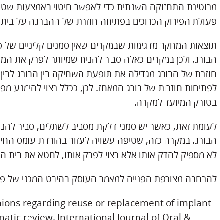
מרוטינת התחזוקה השנתית כדי לאפשר חיטוי באמצעות שטיפ
פעולת הפירוק הכרוכים בפתיחה חוזרת של ההברגה על בית ה
תוצאות המחקר מדגימות שבמקרים שאין סמנים קליניים של פר
הבורג, ולכן במקרים כאלה סביר להניח שמיותר לפרק את המא
לפתיחות חוזרות של בורג המאחז. לכן, ככלל רצוי להימנע מפ
בטורק המיועד למקרה.
לעומת זאת, כאשר יש סמני דלקת מסביב לשתלים, סביר להני
הבורג. במקרה כזה, שטיפה עשויה לעזור בהורדת עומס החיי
לא מספיק להדק אותו אלא רצוי לפרק אותו, לחטא את בית הבו
להרחבה מצורפת הפנייה למאמר העוסק בהיבט המכני של פתי
inions regarding reuse or replacement of implant
matic review. International Journal of Oral &