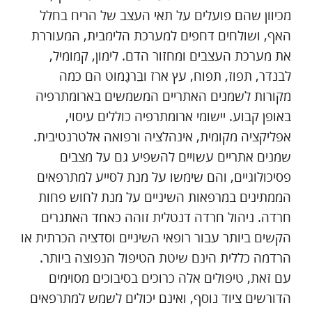
מכיוון שהם פועלים על תאי העצב של הריח בחלל
האף, ושולחים דחפים למערכת הלימבית, המעוררת
את מערכת העצבים ומחזור הדם. לימון, קמומיל,
לבנדר, תפוז, תפוח, עץ ארז ובֵּרגָמוט הם כמה
מקורות לשמנים האתריים המשמשים בארומתרפיה
באופן קבוע. יישומי ארומתרפיה כוללים עיסוי,
אפליקציה מקומית, אינהלציה ורפואה אלטרנטיבית.
שמנים אתריים עשויים להשפיע גם על מצבים
פסיכולוגיים, והם שימשו על מנת לסייע למתרפאים
הממתינים במרפאות השיניים על מנת לחוש פחות
חרדה. ניהול חרדה דנטלית זוהה כאחד האתגרים
הקשים ביותר עבור רופאי השיניים וסדציה הכרתית או
הרדמה כללית הינם שיטת הטיפול הנפוצה ביותר.
עם זאת, טיפולים אלה כרוכים בסיבוכים מסוימים
הדורשים ציוד נוסף, ואינם יכולים לשמש למתרפאים