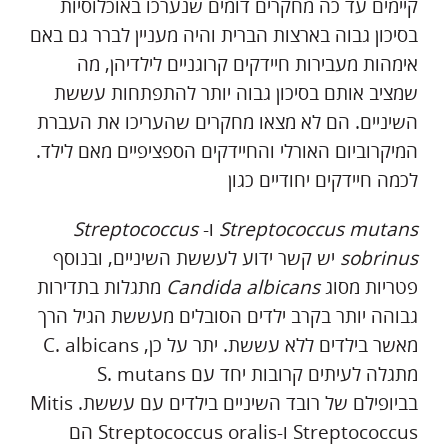
קיימים עד כה מחקרים דומים שנערכו באוכלוסיות
בסיכון גבוה בארצות הברית והיה מעניין לברר גם באם
אימהות מעבירות חיידקים קרוגניים לילדיהן, מה
שמציב אותם בסיכון גבוה יותר להתפתחות עששת
השיניים. הם לא מצאו מחקרים שהעריכו את העברת
המיקרוביום האורלי והחיידקים הספציפיים מאם לילד.
לכמה חיידקים יחודיים כגון
Streptococcus mutans
ו-
Streptococcus
sobrinus
יש קשר ידוע לעששת השיניים, ובנוסף
פטריות מסוג
Candida albicans
מתגלות בתדירות
גבוהה יותר בקרב ילדים הסובלים מעששת הגיל הרך
מאשר בילדים ללא עששת. יתר על כן, C. albicans
מתגלה לעיתים קרובות יחד עם S. mutans
בביופילם של רובד השיניים בילדים עם עששת. Mitis
Streptococcus ו-Streptococcus oralis הם