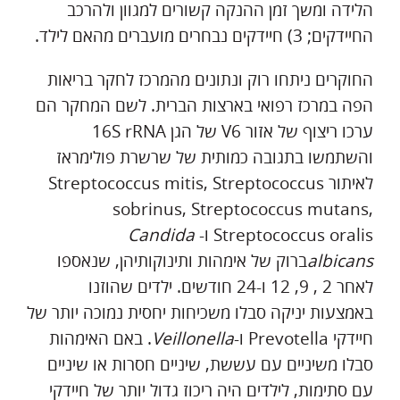
הלידה ומשך זמן ההנקה קשורים למגוון ולהרכב
החיידקים; 3) חיידקים נבחרים מועברים מהאם לילד.
החוקרים ניתחו רוק ונתונים מהמרכז לחקר בריאות
הפה במרכז רפואי בארצות הברית. לשם המחקר הם
ערכו ריצוף של אזור V6 של הגן 16S rRNA
והשתמשו בתגובה כמותית של שרשרת פולימראז
לאיתור Streptococcus mitis, Streptococcus
sobrinus, Streptococcus mutans,
Streptococcus oralis ו-
Candida
albicans
ברוק של אימהות ותינוקותיהן, שנאספו
לאחר 2 , 9, 12 ו-24 חודשים. ילדים שהוזנו
באמצעות יניקה סבלו משכיחות יחסית נמוכה יותר של
חיידקי Prevotella ו-
Veillonella
. באם האימהות
סבלו משיניים עם עששת, שיניים חסרות או שיניים
עם סתימות, לילדים היה ריכוז גדול יותר של חיידקי