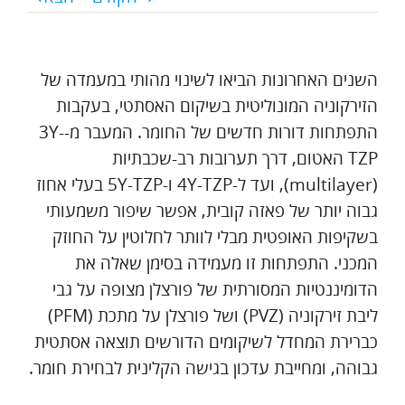
השנים האחרונות הביאו לשינוי מהותי במעמדה של
הזירקוניה המונוליטית בשיקום האסתטי, בעקבות
התפתחות דורות חדשים של החומר. המעבר מ-3Y-
TZP האטום, דרך תערובות רב-שכבתיות
(multilayer), ועד ל-4Y-TZP ו-5Y-TZP בעלי אחוז
גבוה יותר של פאזה קובית, אפשר שיפור משמעותי
בשקיפות האופטית מבלי לוותר לחלוטין על החוזק
המכני. התפתחות זו מעמידה בסימן שאלה את
הדומיננטיות המסורתית של פורצלן מצופה על גבי
ליבת זירקוניה (PVZ) ושל פורצלן על מתכת (PFM)
כברירת המחדל לשיקומים הדורשים תוצאה אסתטית
גבוהה, ומחייבת עדכון בגישה הקלינית לבחירת חומר.