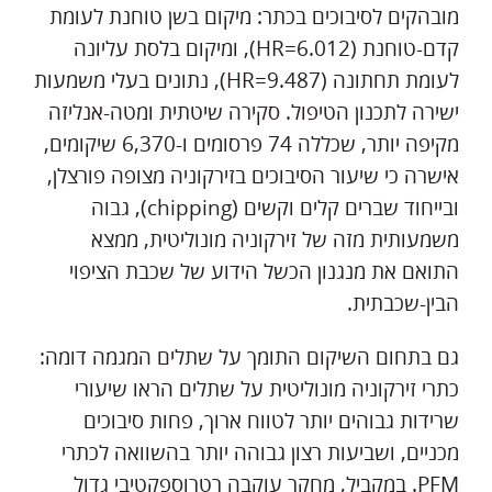
מובהקים לסיבוכים בכתר: מיקום בשן טוחנת לעומת
קדם-טוחנת (HR=6.012), ומיקום בלסת עליונה
לעומת תחתונה (HR=9.487), נתונים בעלי משמעות
ישירה לתכנון הטיפול. סקירה שיטתית ומטה-אנליזה
מקיפה יותר, שכללה 74 פרסומים ו-6,370 שיקומים,
אישרה כי שיעור הסיבוכים בזירקוניה מצופה פורצלן,
ובייחוד שברים קלים וקשים (chipping), גבוה
משמעותית מזה של זירקוניה מונוליטית, ממצא
התואם את מנגנון הכשל הידוע של שכבת הציפוי
הבין-שכבתית.
גם בתחום השיקום התומך על שתלים המגמה דומה:
כתרי זירקוניה מונוליטית על שתלים הראו שיעורי
שרידות גבוהים יותר לטווח ארוך, פחות סיבוכים
מכניים, ושביעות רצון גבוהה יותר בהשוואה לכתרי
PFM. במקביל, מחקר עוקבה רטרוספקטיבי גדול