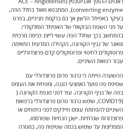
לאנזים ההופך אנגיוטנסין (ACE – Angiotensin
converting enzyme), המתבטא מאוד בחלל הפה,
בעיקר באפיתל הלשון אך גם ברקמת חניכיים, בפרט
על פני השטח הבוקאלי של האפיתל הסולקולרי.
בהתחשב בכך שחלל הפה עשוי לייצג כניסה מרכזית
ומאגר של נגיף הקורונה, הקהילה המדעית התאימה
פרוטוקולים לחיטוי ופרוטוקולים קדם-פרוצדורליים
עבור רפואת השיניים.
ההשערה הייתה כי גרגור טרום פרוצדורלי עם
שטיפת פה פועל כאמצעי הגנה, ומפחית את העומס
בפה של נגיף הקורונה. עוד לפני מגפת הקורונה (
(COVID19, שימש גרגור טרום פרוצדורלי ברפואת
השיניים להפחתת עומס חיידקים לפני ניתוחים או
פרוצדורות שגרתיות. ישנן הנחיות שפורסמו,
הממליצות על שימוש בכמה שטיפות פה, במטרה