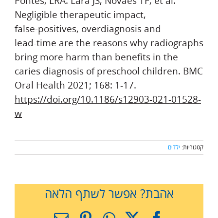
Pontes, LRA. Lara JS, Novaes TF, et al.
Negligible therapeutic impact,
false‑positives, overdiagnosis and
lead‑time are the reasons why radiographs
bring more harm than benefits in the
caries diagnosis of preschool children. BMC
Oral Health 2021; 168: 1-17.
https://doi.org/10.1186/s12903-021-01528-
w
קטגוריות:
ילדים
אהבת? אפשר לשתף הלאה
X
Facebook
WhatsApp
Pinterest
כתובת