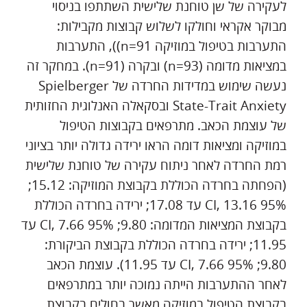
לעקירה של שן טוחנת שלישית השתתפו בניסוי
מבוקר אקראי וחולקו לשלוש קבוצות מקבילות:
התערבות בטיפול במוזיקה n=91)), התערבות
במציאות מדומה (n=93) ובקרה (n=91). במחקר זה
נעשה שימוש במדידות החרדה של Spielberger
State-Trait Anxiety ובסקאלה האנלוגית החזותית
של עוצמת הכאב. מתרפאים בקבוצות הטיפול
במוזיקה ומציאות דומה הראו ירידה גדולה יותר בציוני
רמת החרדה לאחר ניתוח עקירה של טוחנת שלישית
(הפחתה בחרדה הכוללת בקבוצת המוזיקה: 15.12;
95% CI, 13.16 עד 17.08; ירידה בחרדה הכוללת
בקבוצת המציאות המדומה: 9.80; 95% CI, 7.66 עד
11.95; ירידה בחרדה הכוללת בקבוצת הביקורת:
9.80; 95% CI, 7.66 עד 11.95). עוצמת הכאב
לאחר ההתערבות הייתה נמוכה יותר במתרפאים
בקבוצת הטיפול במוזיקה מאשר בחולים בקבוצת