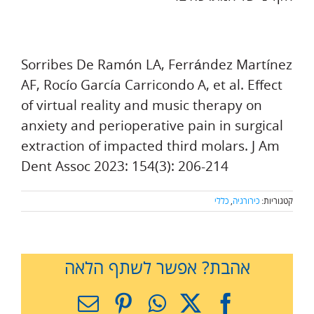
Sorribes De Ramón LA, Ferrández Martínez
AF, Rocío García Carricondo A, et al. Effect
of virtual reality and music therapy on
anxiety and perioperative pain in surgical
extraction of impacted third molars. J Am
Dent Assoc 2023: 154(3): 206-214
קטגוריות:
כירורגיה
,
כללי
אהבת? אפשר לשתף הלאה
X
Facebook
WhatsApp
Pinterest
כתובת