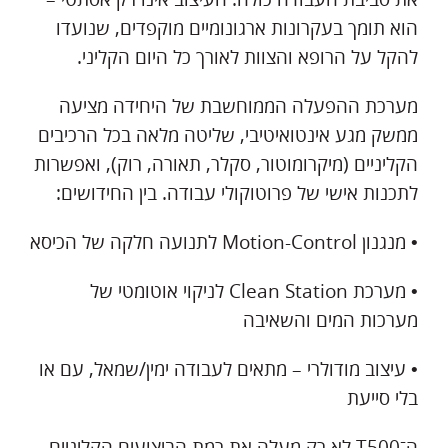
הוא תומך בעקרונות ארגונומיים מוקפדים, שנועדו
להקל על הרופא והצוות לאורך כל היום הקליני.
מערכת ההפעלה הממוחשבת של היחידה מציעה
ממשק מגע אינטואיטיבי, שליטה מלאה בכל הרכיבים
הקליניים (מיקרומוטור, סקלר, תאורה, רוק), ואפשרות
לתכנות אישי של פרוטוקולי עבודה. בין החידושים:
• מנגנון Motion-Control לתנועה חלקה של הכיסא
• מערכת Clean Station לניקוי אוטומטי של
מערכות המים והשאיבה
• עיצוב מודולרי – מתאים לעבודה ימין/שמאל, עם או
בלי סייעת
ה־T500 לא רק מעלה את רמת הביצועים הקליניים –