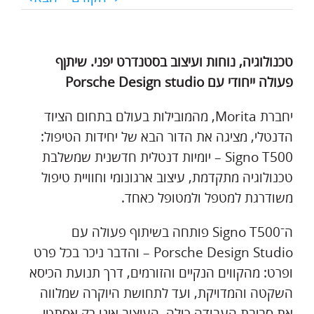
טכנולוגיה, נוחות ועיצוב בסטנדרט יפני. שיתןף
פעולה ייחודי עם Porsche Design studio
יחברת Morita, מהמובילות בעולם בתחום הציוד
הדנטלי, מציגה את הדור הבא של יחידות הטיפול:
Signo T500 – יומיות דנטלית חדשנית שמשלבת
טכנולוגיה מתקדמת, עיצוב ארגונומי וחוויית טיפול
משודרגת למטפל ולמטופל כאחד.
ה־Signo T500 פותחה בשיתוף פעולה עם
Porsche Design Studio – והדבר ניכר בכל פרט
ופרט: מהקווים הנקיים והזורמים, דרך תנועת הכיסא
השקטה והמדויקת, ועד לתחושת היוקרה שמלווה
את סביבת העבודה כולה. העיצוב אינו רק אסתטי –