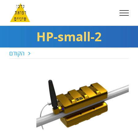
לג
תוכן
HP-small-2
הקודם