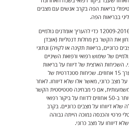
(האחוז שעבר ביקור רפואי בשנה האחרונה
העריך גישה פיננסית לטיפולי בריאות הפה בקרב אנשים עם מצבים
יני בבריאות הפה.
מחברי המאמר השתמשו בסקר ארצי לבדיקת בריאות ותזונה 12009-2016 כדי להעריך אומדנים גולמיים
חון את הקשר בין מחלות דנטליות (אובדן
 חמור, עששת לא מטופלת) לבין מחלות כרוניות (≥3 מצבים כרוניים, בריאות תקינה או לקויה) ונתוני
2014 להערכת אומדנים גולמיים של שימוש רפואי ורפואת השיניים
 השכיחות הארצית של דיווח על בריאות
תקינה או לקויה ושל שלושה או יותר מצבים כרוניים הייתה בערך 15 אחוזים. שכיחות סטנדרטית של
על מצב כרוני, מאשר אלו שלא דיווחו. לאחר
משמעותית, אם כי מבחינה סטטיסטית הקשר
נשאר משמעותי. מבוגרים עם מצב כרוני היו בסבירות גבוהה יותר ב-50 אחוזים לדווח על ביקור רפואי
שלא דיווחו על מצבים כרוניים. בקרב
טלי פרטי והכנסה נמוכה הייתה גבוהה