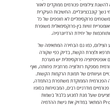
 להשגת צילומים פנורמים ממוקדים לאזור
 נשך קונבנציונליים. החשיבות העיקרית
משטחים פרוקסימליים לא חופפים של כל
מטריית זוויות בין-פרוקסימאלית משופרת
תוחכמות של יחידת הרדיוגרפיה.
 הצילום, כמו גם הבחירה המתאימה של
תרפא ולצורת הקשת, בדיוק כפי שקורה
עם אופטימיזציה פרוקסימלית יש מערכת
נורמית מספקת רזולוציה מרחבית פחותה, ואף
נויים ועיוותים של תמונת הרקמות הקשות.
יה הפנורמית הממוקדת משתפרת בהתמדה,
נורמיים מודרניים רבים, המבטיחות בסופו
מציעים שעל מנת למנוע בלבול בשמות
הטכניקות השונות יש להשתמש בביטוי Proxi-optimized Pan המתאר במדויק את גישת ההדמיה