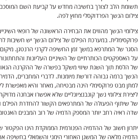
תשומת הלב לצורך בחשיבה מחדש על קביעת השם המוסכם ה
צילום הנשך הפרדוקסלי מחוץ לפה.
צילומי הנשך מהווים את הבחירה הראשונה של רופאי השיני
פרוקסימלית. במערכת הפילם של צילום הנשך יש חשיבות ל
הסגר של המתרפא במשך זמן החשיפה לקרני הרנטגן. מיקו
על האספקטים הכותרתיים של השיניים העליונות והתחתונות
של הלסת תוך השגת שיווי משקל בפשרה של ההקרנה הגאומטר
הנשך ברמה גבוהה דורשת מיומנות. לדברי המחברים, הדמיה
למתן מבט פרוקסימלי הינה מבטיחה, מאחר והיא מאפשרת לק
ליצירת צילומי נשך קונבנציונליים שלא אפשרו אבחנה מדויק
של שיתוף הפעולה של המתרפאים הקשור להחדרת הפילם והא
שדה ראיה רחב יותר המספק הדמיה של רוב המבנים האנטומי
יתרון חשוב של ההדמיה הפנורמית הממוקדת הינו הפקטור 
הדמיה מלאה של המשנן האחורי הימני והשמאלי בחשיפה אחת