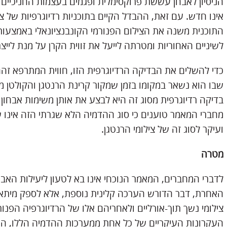
הניסיון לאבחן עששת פרוקסימלית ופגמים בעצמות החניכיים ב
אינו חדש. עם זאת, ההבדל הקיים בתוכניות רדיוגרפיות של צ
התוכנית משנה את הצילום הפנורמי הקונבנציונאלי באמצעות
לשיניים האחוריות ומטרתה לייעל את זווית הקרן על מנת ליי
כדי להשלים את הבדיקה הרדיוגרפית הזו, חווית המתרפא זהה ל
שבו הוא נשאר במקומו בזמן שמקור קרינת הרנטגן והקולטן
בדיקה רדיוגרפית מסוג זה היא לבצע את אותן משימות אבחון ש
מחברי המאמר טוענים כי סוג ההדמיה הלא שגרתי הזה אינו שי
ועיקר לסוג זה של צילומי הרנטגן.
מטרה
לדברי המחברים, המאמר הנוכחי אינו בא לטעון ליעילות ה
האחרת, דבר הדורש הערכה קלינית נוספת, אלא לספק מיתאר
צילומי נשך תוך-אורליים ולאחריהם אלו של הרדיוגרפיה הפנ
העקרונות העיקריים של כל אחת ממערכות ההדמיה הללו, ה