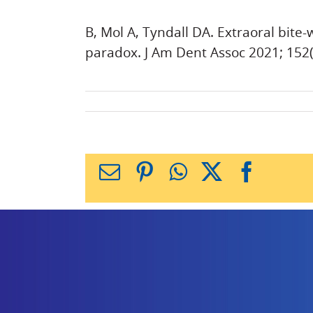
B, Mol A, Tyndall DA. Extraoral bite
paradox. J Am Dent Assoc 2021; 152
X
Facebook
WhatsApp
Pinterest
כתובת
דואר
אלקטרוני