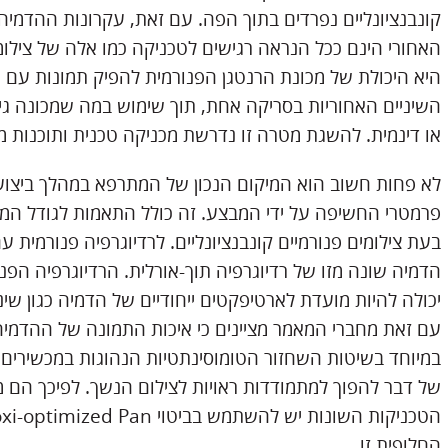
קונבנציונליים נפרדים בתוך הפה. עם זאת, עקרונות ההדמיה
האחורי הינם ככל הנראה רגישים לטכניקה כמו אלה של צילומי
היא היכולת של מכונת הרנטגן הפנורמית להפיק תמונות עם 
השיניים האחוריות בסריקה אחת, תוך שימוש במה שמכונה גיאו
או דינמית. להשגת מטרה זו נדרשת מכניקה טכנית ותוכנות מ
לא פחות חשוב הוא המיקום הנכון של המתרפא במהלך ביצוע
פרמטרי החשיפה על ידי המבצע. זה כולל התאמות לגודל המ
בעת צילומים פנורמיים קונבנציונליים. לרדיוגרפיה פנורמית 
הדמיה שונה מזו של רדיוגרפיה תוך-אורלית. הרדיוגרפיה הפ
יכולה להיות מועדת לארטיפקטים ייחודיים של הדמיה כגון שי
עם זאת מחברי המאמר מציינים כי איכות התמונה של ההדמ
במיוחד בשיטות השחזור הטומוסינתטיות הנהוגות במכשירים פ
של דבר להפוך למתמודדות ראויות לצילום הנשך. לפיכך הם 
החלופית זו.