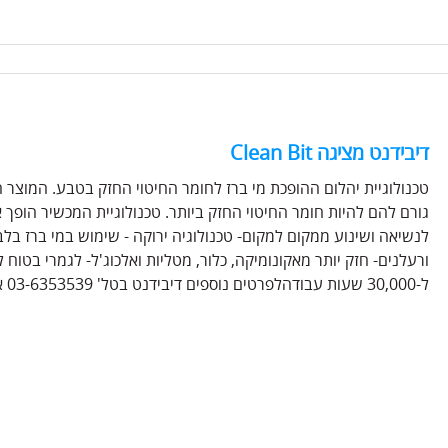
דיבידנט מציגה Clean Bit
טכנולוגיית יהלום ההופכת מי ברז לחומר החיטוי החזק בטבע. המוצר 
לנשיאה ושינוע ממקום למקום- טכנולוגיה ירוקה - שימוש במי ברז בל
ורעלנים- חזק יותר מאקונומיקה, כלור, מטליות ואלכוג'ל- לגמרי בטו
ל-30,000 שעות עבודהלפרטים נוספים דיבידנט בטל' 03-6353539 או פנו לנציג המכירות שלכם