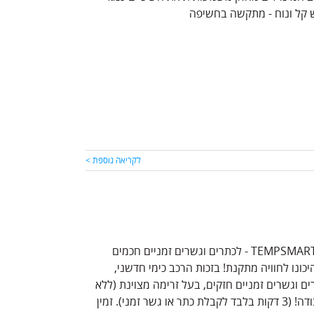
ש קל ונוח - מתקשה בחשיפה
לקריאה נוספת >
החברה שהביאה לכם את Unifast, מביאה לכם את הדור הבא – TEMPSMART DC - לכתרים וגשרים זמניים חכמים
נו לחוויה מתקנת! בזכות הרכב כימי חדשני,
ת כתרים וגשרים זמניים חזקים, בעל זרימה מצוינת (ללא
חשש ליצירת בועות), לא דביק וקל לליטוש – וגם יחסוך לכם בזמן העבודה! (3 דקות בלבד לקבלת כתר או גשר זמני). זמין