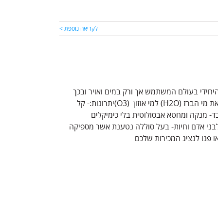
לקריאה נוספת >
היחידי בעולם המשתמש אך ורק במים ואויר ובכך
גורם להם להיות חומר החיטוי החזק ביותר. טכנולוגיית המכשיר הופך את מי הברז (H2O) למי אוזון (O3)יתרונות:- קל
בד- מנקה ומחטא אבסולוטית בלי כימיקלים
ח לבני אדם וחיות- בעל סוללה נטענת אשר מספיקה