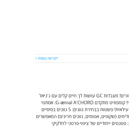
לקריאה נוספת >
נעים להכיר - הקומפוזיט שיהפוך לחומר הבחירה שלך, לכל סוגי השחזורים! מעבדות GC עושות לך חיים קלים עם ג'ניאל
אקורד - 5 גוונים המחליפים את כל 16 הגוונים של סרגל ויטה המסורתי! קומפוזיט מתקדם G-ænial A'CHORD: אסתטי
ונוח לשימוש, לפשטות בחירת גוונים, נוחות עבודה מרבית ואסתטיקה עילאית! פשטות בבחירת גוונים: 5 גוונים בסיסיים
ונים בסרגל ויטה® הקלאסי, ובנוסף 9 גוונים משלימים (שקופים, אטומים, גוונים חריגים) המאפשרים
פטנטים ייחודיים של ציפוי-פרטני לחלקיקי