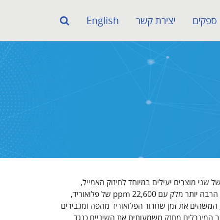
ספקים
יצירת קשר
English
ניים! חורף 2022 מביא לכם שילוב של שני מוצרים יעילים במיוחד לחיזוק האמייל,
להקטנת רגישות ולטיפול ב-White spot lesions. לק MI Varnish - הרבה יותר מלק עם ppm 22,600 של פלואוריד,
ות רכיב Recaldent, המכיל סידן ופוספטים (קומפלקס CPP-ACP), המשהים את זמן שחרור הפלואוריד מהפה ומגבירים
קונבנציונלי. שילוב המינרלים מחזק משמעותית את השיניים כנגד