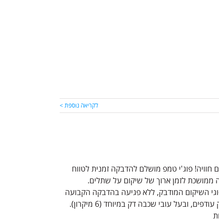
לקריאה נוספת >
קום על שתלים עם Fuji TEMP LT - מחכה לכם חוויה! פוג'י טמפ מושלם להדבקה זמנית לטווח
קה ממושכת לזמן ארוך של שיקום על שתלים.
 סוגי השיקום המודבק, ללא פגיעה בהדבקה הקבועה
העתידית. מפריש פלואוריד לאורך זמן, קל ונוח לעבודה, קל מאוד לסלק עודפים, ובעל עובי שכבה דק במיוחד (6 מיקרון).
ת