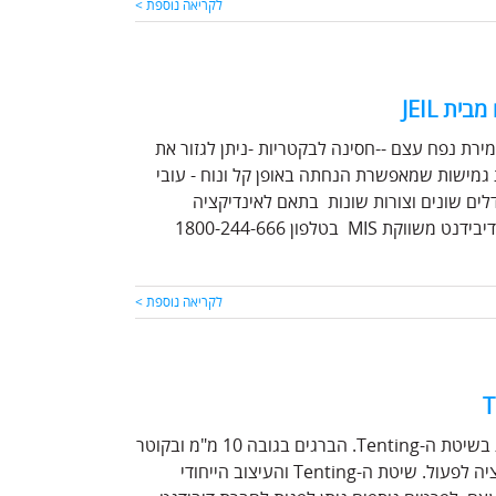
לקריאה נוספת >
-הממברנה יכולה להיות מעוצבת כך שתשמש כ-Tenting לשמירת נפח עצם --חסינה לבקטריות -ניתן לגזור את
גמישות שמאפשרת הנחתה באופן קל ונוח - עובי
גדלים שונים וצורות שונות בתאם לאינדיקציה
בטלפון 1800-244-666
לקריאה נוספת >
דיבידנט מציגה את הפיתוח החדש מבית Jeil, ברגים לקיבוע ממברנות בשיטת ה-Tenting. הברגים בגובה 10 מ"מ ובקוטר
1.6 מ"מ ומאפשרים ליצור ולהבטיח את המקום הדרוש לחומרי הרגנרציה לפעול. שיטת ה-Tenting והעיצוב הייחודי