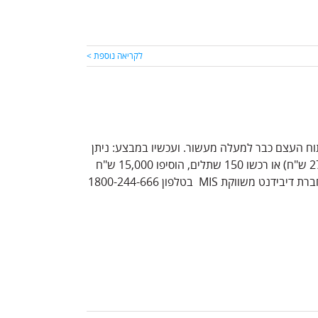
לקריאה נוספת >
ילים בעולם לניתוח העצם כבר למעלה מעשור. ועכשיו במבצע: ניתן
לרכוש את המכשיר ב-25,000 ש"ח בחלוקה ל-25 תש' )מחירון: 27,500 ש"ח) או רכשו 150 שתלים, הוסיפו 15,000 ש"ח
ת MIS בטלפון 1800-244-666